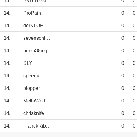
14.
BVB-Biest
0
0
14.
ProPain
0
0
14.
derKLOPPeffekt
0
0
14.
sevenschlumpf
0
0
14.
princi38icq
0
0
14.
SLY
0
0
14.
speedy
0
0
14.
plopper
0
0
14.
MellaWolf
0
0
14.
chrisknife
0
0
14.
FranckRibery
0
0