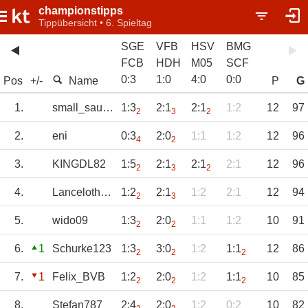
championstipps
Tippübersicht • 6. Spieltag
SGE
VFB
HSV
BMG
FCB
HDH
M05
SCF
0
:
3
1
:
0
4
:
0
0
:
0
Pos
+/-
Name
P
G
1.
small_sausage
1:3
2:1
2:1
1:2
12
97
2
3
2
2.
eni
0:3
2:0
1:1
1:2
12
96
4
2
3.
KINGDL82
1:5
2:1
2:1
2:1
12
96
2
3
2
4.
Lanceloth1973
1:2
2:1
1:2
2:1
12
94
2
3
5.
wido09
1:3
2:0
1:1
1:2
10
91
2
2
6.
1
Schurke123
1:3
3:0
1:2
1:1
12
86
2
2
2
7.
1
Felix_BVB
1:2
2:0
1:2
1:1
10
85
2
2
2
8.
Stefan787
2:4
2:0
1:2
0:2
10
82