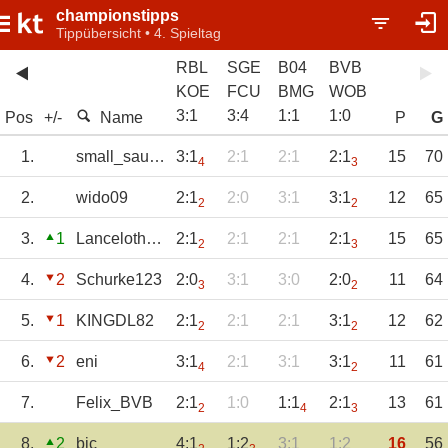
championstipps
Tippübersicht • 4. Spieltag
RBL
SGE
B04
BVB
KOE
FCU
BMG
WOB
3
:
1
3
:
4
1
:
1
1
:
0
Pos
+/-
Name
P
G
1.
small_sausage
3:1
2:1
2:1
2:1
15
70
4
3
2.
wido09
2:1
2:0
3:1
3:1
12
65
2
2
3.
1
Lanceloth1973
2:1
2:1
2:1
2:1
15
65
2
3
4.
2
Schurke123
2:0
3:1
3:0
2:0
11
64
3
2
5.
1
KINGDL82
2:1
2:1
2:1
3:1
12
62
2
2
6.
2
eni
3:1
2:1
3:1
3:1
11
61
4
2
7.
Felix_BVB
2:1
1:0
1:1
2:1
13
61
2
4
3
8.
2
bic
4:1
1:2
3:1
1:2
16
56