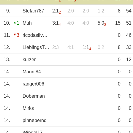
2
3
9.
Stefan787
2:1
2:0
2:0
1:2
8
54
2
10.
1
Muh
3:1
4:0
4:0
5:0
15
51
4
2
11.
3
ricodasilva_bvb
0
46
12.
LieblingsTipp
2:3
4:1
1:1
0:2
8
33
4
13.
kurzer
0
12
14.
Manni84
0
0
14.
ranger006
0
0
14.
Doberman
0
0
14.
Mirks
0
0
14.
pinnebernd
0
0
14.
Windel17
0
0