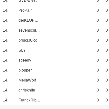
14.
BVB-Biest
0
0
14.
ProPain
0
0
14.
derKLOPPeffekt
0
0
14.
sevenschlumpf
0
0
14.
princi38icq
0
0
14.
SLY
0
0
14.
speedy
0
0
14.
plopper
0
0
14.
MellaWolf
0
0
14.
chrisknife
0
0
14.
FranckRibery
0
0