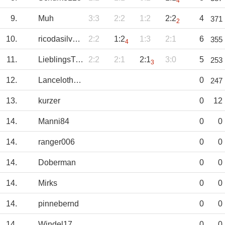
4
9.
Muh
3:3
2:2
1:2
2:2
4
371
2
10.
ricodasilva_bvb
2:2
1:2
1:3
2:1
6
355
4
11.
LieblingsTipp
2:2
2:1
2:1
3:0
5
253
3
12.
Lanceloth1973
0
247
13.
kurzer
0
12
14.
Manni84
0
0
14.
ranger006
0
0
14.
Doberman
0
0
14.
Mirks
0
0
14.
pinnebernd
0
0
14.
Windel17
0
0