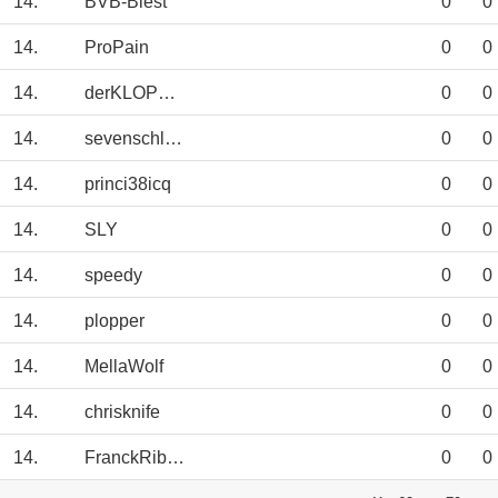
14.
BVB-Biest
0
0
14.
ProPain
0
0
14.
derKLOPPeffekt
0
0
14.
sevenschlumpf
0
0
14.
princi38icq
0
0
14.
SLY
0
0
14.
speedy
0
0
14.
plopper
0
0
14.
MellaWolf
0
0
14.
chrisknife
0
0
14.
FranckRibery
0
0