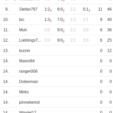
3
9.
Stefan787
1:2
6:0
1:2
0:1
11
46
3
2
2
10.
bic
1:3
7:0
1:3
2:1
9
40
2
2
11.
Muh
2:0
9:0
2:2
3:0
6
36
2
12.
LieblingsTipp
2:0
9:0
2:2
3:0
6
25
2
13.
kurzer
0
12
14.
Manni84
0
0
14.
ranger006
0
0
14.
Doberman
0
0
14.
Mirks
0
0
14.
pinnebernd
0
0
14.
Windel17
0
0