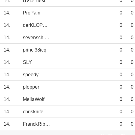
14.
BVB-Biest
0
0
14.
ProPain
0
0
14.
derKLOPPeffekt
0
0
14.
sevenschlumpf
0
0
14.
princi38icq
0
0
14.
SLY
0
0
14.
speedy
0
0
14.
plopper
0
0
14.
MellaWolf
0
0
14.
chrisknife
0
0
14.
FranckRibery
0
0