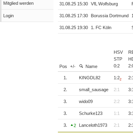
Mitglied werden
31.08.25 15:30
VfL Wolfsburg
Login
31.08.25 17:30
Borussia Dortmund
31.08.25 19:30
1. FC Köln
HSV
R
STP
H
0
:
2
2
:
Pos
+/-
Name
1.
KINGDL82
1:2
2:
2
2.
small_sausage
2:1
3:
3.
wido09
2:2
3:
3.
Schurke123
1:1
3:
3.
Lanceloth1973
2:1
2:
2