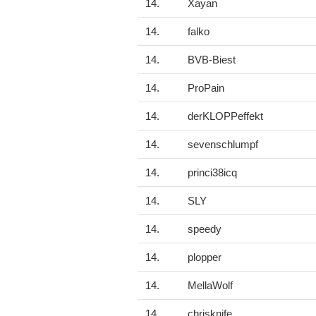
14.
Xayan
14.
falko
14.
BVB-Biest
14.
ProPain
14.
derKLOPPeffekt
14.
sevenschlumpf
14.
princi38icq
14.
SLY
14.
speedy
14.
plopper
14.
MellaWolf
14.
chrisknife