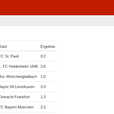
Gast
Ergebnis
FC St. Pauli
0
:
2
1. FC Heidenheim 1846
2
:
0
Bor. Mönchengladbach
1
:
0
Bayer 04 Leverkusen
3
:
3
Eintracht Frankfurt
1
:
3
FC Bayern München
2
:
3