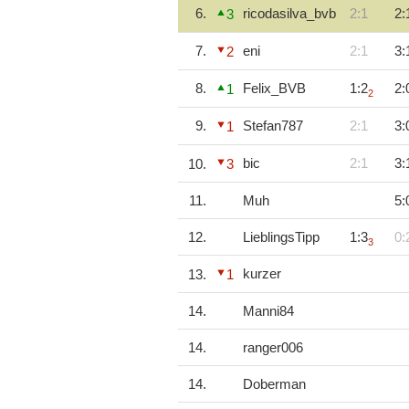
6.
ricodasilva_bvb
2:1
2:
3
7.
eni
2:1
3:
2
8.
Felix_BVB
1:2
2:
1
2
9.
Stefan787
2:1
3:
1
bic
2:1
3:
10.
3
11.
Muh
5:
12.
LieblingsTipp
1:3
0:
3
kurzer
13.
1
14.
Manni84
14.
ranger006
14.
Doberman