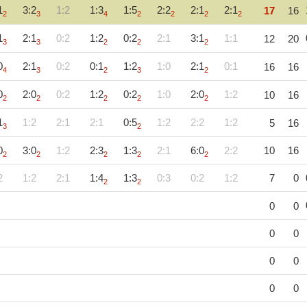
1
3:2
1:2
1:3
1:5
2:2
2:1
2:1
17
16
2
3
4
2
2
2
2
1
2:1
0:2
1:2
0:2
2:1
3:1
1:1
12
20
3
3
2
2
2
0
2:1
0:2
0:1
1:2
1:0
2:1
0:1
16
16
4
3
2
3
2
0
2:0
0:2
1:2
0:2
1:0
2:0
1:2
10
16
2
2
2
2
2
1
1:2
2:1
2:1
0:5
1:2
2:2
1:2
5
16
3
2
0
3:0
1:2
2:3
1:3
2:1
6:0
2:2
10
16
2
2
2
2
2
2
1:2
2:1
1:4
1:3
0:3
0:2
1:2
7
0
2
2
0
0
0
0
0
0
0
0