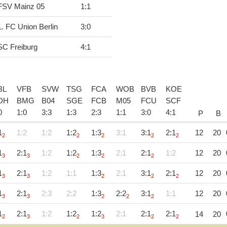
FSV Mainz 05
1
:
1
1. FC Union Berlin
3
:
0
SC Freiburg
4
:
1
BL
VFB
SVW
TSG
FCA
WOB
BVB
KOE
DH
BMG
B04
SGE
FCB
M05
FCU
SCF
0
1
:
0
3
:
3
1
:
3
2
:
3
1
:
1
3
:
0
4
:
1
P
B
1
1:2
1:2
1:2
1:3
3:1
3:1
2:1
12
20
2
2
2
2
2
1
2:1
1:2
1:2
1:3
2:1
2:1
1:2
12
20
3
3
2
2
2
1
2:1
1:2
1:1
1:3
2:1
3:1
2:1
12
20
3
3
2
2
2
1
2:1
2:3
2:2
1:3
2:2
3:1
1:1
12
20
3
3
2
2
2
1
2:1
1:2
1:2
1:2
2:1
2:1
2:1
14
20
2
3
2
3
2
2