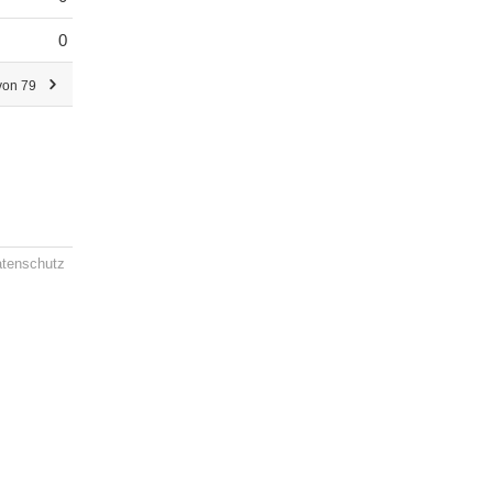
0
von 79
tenschutz