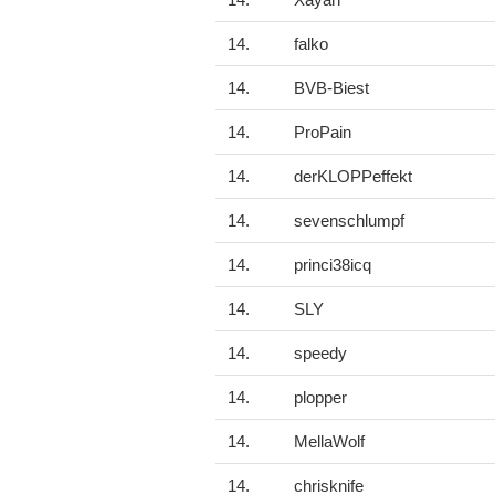
14.
Xayan
14.
falko
14.
BVB-Biest
14.
ProPain
14.
derKLOPPeffekt
14.
sevenschlumpf
14.
princi38icq
14.
SLY
14.
speedy
14.
plopper
14.
MellaWolf
14.
chrisknife