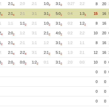
2
2:1
2:0
2:1
1:0
3:1
0:27
2:2
8
20
4
2
2
2
2:1
2:1
3:1
3:1
5:0
0:4
1:3
15
16
4
4
2
2
3
1
1:1
1:1
2:1
1:0
3:1
0:2
1:2
8
16
2
2
2
2
2
2:0
1:2
3:1
2:1
4:0
0:2
2:2
10
20
4
2
2
2
1
2:1
2:1
1:1
1:2
3:1
1:2
1:1
8
16
2
4
2
2
2:1
2:2
3:1
2:1
5:1
1:3
2:1
12
16
4
4
2
2
0
2:0
0:0
1:2
0:1
3:1
2:0
0:0
10
0
2
2
2
2
2
0
0
0
0
0
0
0
0