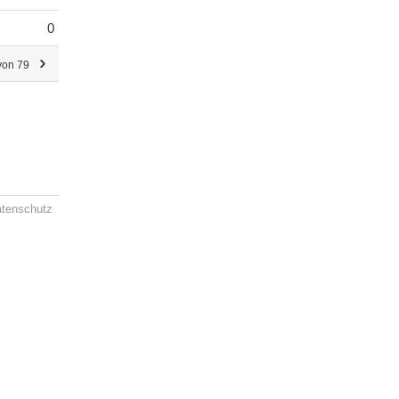
0
von 79
tenschutz