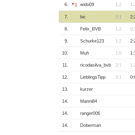
6.
wido09
1:2
1:
1
7.
bic
2:1
2:
8.
Felix_BVB
1:2
0:
9.
Schurke123
1:2
2:
10.
Muh
1:0
1:
11.
ricodasilva_bvb
2:1
1:
12.
LieblingsTipp
3:1
0:
13.
kurzer
14.
Manni84
14.
ranger006
14.
Doberman