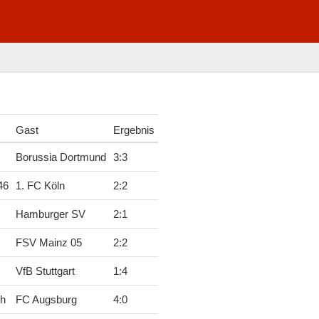
Gast
Ergebnis
Borussia Dortmund
3
:
3
46
1. FC Köln
2
:
2
Hamburger SV
2
:
1
FSV Mainz 05
2
:
2
VfB Stuttgart
1
:
4
ch
FC Augsburg
4
:
0