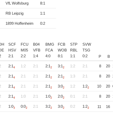
VfL Wolfsburg
8
:
1
RB Leipzig
1
:
1
1899 Hoffenheim
0
:
2
DH
SCF
FCU
B04
BMG
FCB
STP
SVW
OE
HSV
M05
VFB
FCA
WOB
RBL
TSG
2
2
:
1
2
:
2
1
:
4
4
:
0
8
:
1
1
:
1
0
:
2
P
B
2
2:1
1:2
2:1
2:1
3:1
1:2
2:1
8
20
4
2
2
2
2:1
2:1
2:1
2:1
2:1
1:3
2:1
8
20
4
2
2
2
2:1
2:1
2:1
2:1
3:0
1:2
1:2
10
20
4
2
2
2
2
2:1
1:0
2:1
1:0
2:0
0:1
2:1
8
20
4
2
2
2
1:0
0:0
2:1
3:2
3:0
0:2
1:2
11
16
3
2
2
2
2