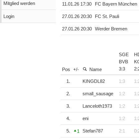
Mitglied werden
11.01.26 17:30
FC Bayern München
Login
27.01.26 20:30
FC St. Pauli
27.01.26 20:30
Werder Bremen
SGE
H
BVB
K
3
:
3
2
:
Pos
+/-
Name
1.
KINGDL82
1:3
1:
2.
small_sausage
1:2
1:
3.
Lanceloth1973
1:2
1:
4.
eni
1:2
1:
5.
Stefan787
2:1
0:
1