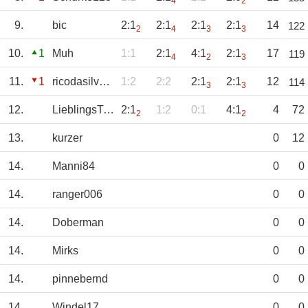
4
2
9.
bic
2:1
2:1
2:1
2:1
14
122
2
4
3
3
10.
1
Muh
1:1
2:1
4:1
2:1
17
119
4
2
3
11.
1
ricodasilva_bvb
1:2
2:2
2:1
2:1
12
114
3
3
12.
LieblingsTipp
2:1
1:2
0:1
4:1
4
72
2
2
13.
kurzer
0
12
14.
Manni84
0
0
14.
ranger006
0
0
14.
Doberman
0
0
14.
Mirks
0
0
14.
pinnebernd
0
0
14.
Windel17
0
0