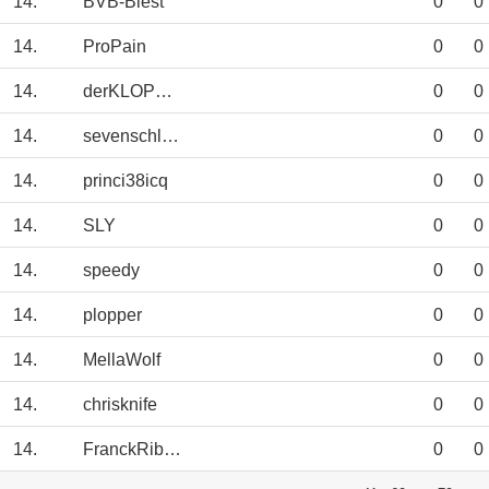
14.
BVB-Biest
0
0
14.
ProPain
0
0
14.
derKLOPPeffekt
0
0
14.
sevenschlumpf
0
0
14.
princi38icq
0
0
14.
SLY
0
0
14.
speedy
0
0
14.
plopper
0
0
14.
MellaWolf
0
0
14.
chrisknife
0
0
14.
FranckRibery
0
0