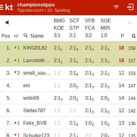
championstipps
Tippübersicht • 10. Spieltag
BMG
SCF
VFB
SGE
KOE
STP
FCA
M05
3
:
1
2
:
1
3
:
2
1
:
0
Pos
+/-
Name
P
G
1.
1
KINGDL82
2:1
2:1
2:1
2:1
18
158
2
4
3
3
2.
1
Lanceloth1973
2:1
2:1
2:1
2:1
18
157
2
4
3
3
3.
2
small_sausage
1:2
2:1
2:1
2:1
12
153
4
3
3
4.
eni
1:1
2:0
2:1
2:1
14
147
2
3
3
5.
wido09
2:1
2:0
3:1
2:0
14
144
2
2
2
2
6.
Stefan787
1:2
1:1
2:1
2:1
12
142
3
3
7.
1
Felix_BVB
1:1
2:1
1:0
1:0
13
136
4
3
4
8.
1
Schurke123
1:1
2:1
2:2
2:0
12
135