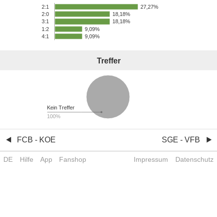
27,27%
2:1
18,18%
2:0
18,18%
3:1
1:2
9,09%
4:1
9,09%
Treffer
Kein Treffer
100%
FCB - KOE
SGE - VFB
DE
Hilfe
App
Fanshop
Impressum
Datenschutz