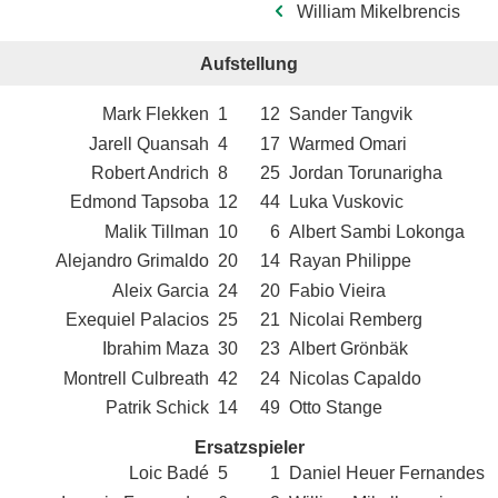
William Mikelbrencis
Aufstellung
Mark Flekken
1
12
Sander Tangvik
Jarell Quansah
4
17
Warmed Omari
Robert Andrich
8
25
Jordan Torunarigha
Edmond Tapsoba
12
44
Luka Vuskovic
Malik Tillman
10
6
Albert Sambi Lokonga
Alejandro Grimaldo
20
14
Rayan Philippe
Aleix Garcia
24
20
Fabio Vieira
Exequiel Palacios
25
21
Nicolai Remberg
Ibrahim Maza
30
23
Albert Grönbäk
Montrell Culbreath
42
24
Nicolas Capaldo
Patrik Schick
14
49
Otto Stange
Ersatzspieler
Loic Badé
5
1
Daniel Heuer Fernandes