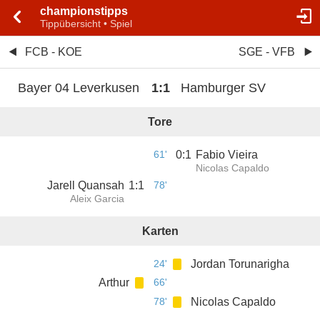
championstipps
Tippübersicht • Spiel
FCB - KOE
SGE - VFB
Bayer 04 Leverkusen
1
:
1
Hamburger SV
Tore
61'
0
:
1
Fabio Vieira
Nicolas Capaldo
Jarell Quansah
1
:
1
78'
Aleix Garcia
Karten
24'
Jordan Torunarigha
Arthur
66'
78'
Nicolas Capaldo