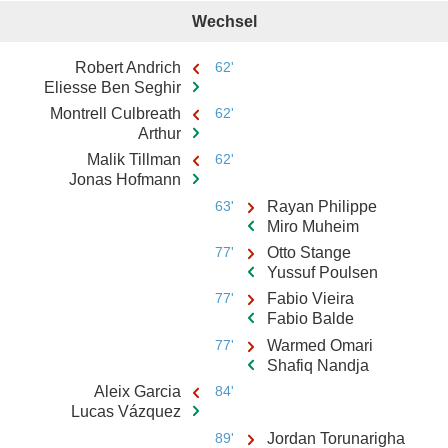
Wechsel
Robert Andrich
62'
Eliesse Ben Seghir
Montrell Culbreath
62'
Arthur
Malik Tillman
62'
Jonas Hofmann
63'
Rayan Philippe
Miro Muheim
77'
Otto Stange
Yussuf Poulsen
77'
Fabio Vieira
Fabio Balde
77'
Warmed Omari
Shafiq Nandja
Aleix Garcia
84'
Lucas Vázquez
89'
Jordan Torunarigha