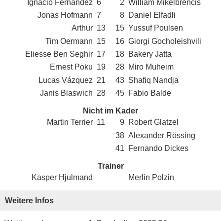
Ignacio Fernandez
6
2
William Mikelbrencis
Jonas Hofmann
7
8
Daniel Elfadli
Arthur
13
15
Yussuf Poulsen
Tim Oermann
15
16
Giorgi Gocholeishvili
Eliesse Ben Seghir
17
18
Bakery Jatta
Ernest Poku
19
28
Miro Muheim
Lucas Vázquez
21
43
Shafiq Nandja
Janis Blaswich
28
45
Fabio Balde
Nicht im Kader
Martin Terrier
11
9
Robert Glatzel
38
Alexander Rössing
41
Fernando Dickes
Trainer
Kasper Hjulmand
Merlin Polzin
Weitere Infos