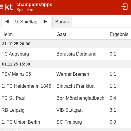
championstipps
Spielplan
9. Spieltag
Bonus
Heim
Gast
Ergebnis
31.10.25 20:30
FC Augsburg
Borussia Dortmund
0
:
1
01.11.25 15:30
FSV Mainz 05
Werder Bremen
1
:
1
1. FC Heidenheim 1846
Eintracht Frankfurt
1
:
1
FC St. Pauli
Bor. Mönchengladbach
0
:
4
RB Leipzig
VfB Stuttgart
3
:
1
1. FC Union Berlin
SC Freiburg
0
:
0