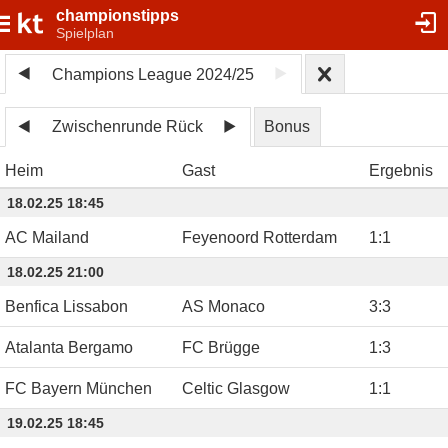
championstipps
Spielplan
Champions League 2024/25
Zwischenrunde Rück
Bonus
Heim
Gast
Ergebnis
18.02.25 18:45
AC Mailand
Feyenoord Rotterdam
1
:
1
18.02.25 21:00
Benfica Lissabon
AS Monaco
3
:
3
Atalanta Bergamo
FC Brügge
1
:
3
FC Bayern München
Celtic Glasgow
1
:
1
19.02.25 18:45