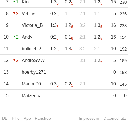
7.
1
Kirk
1:3
0:2
2:1
1:2
15
230
5
5
5
8.
2
Veltins
0:2
1:1
2:1
1:1
5
226
5
9.
Victoria_B
1:3
1:2
3:2
1:3
16
223
5
6
5
10.
2
Andy
0:2
0:1
2:1
1:2
16
194
5
6
5
11.
botticelli2
1:2
1:3
3:2
2:1
10
192
5
5
12.
2
AndreSVW
3:1
1:2
5
189
5
13.
hoerby1271
0
158
14.
Marion70
0:3
0:2
2:1
10
145
5
5
15.
Matzenbacher
0
0
DE
Hilfe
App
Fanshop
Impressum
Datenschutz