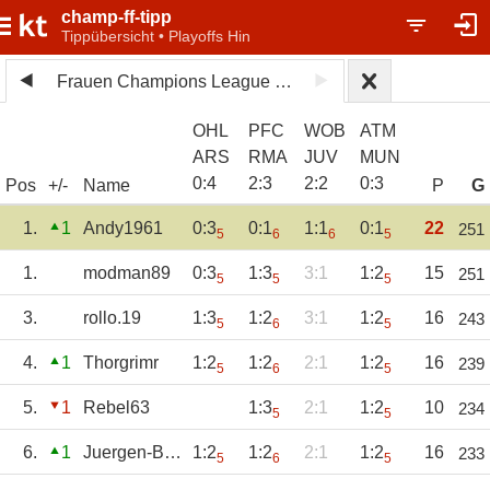
champ-ff-tipp
Tippübersicht • Playoffs Hin
Frauen Champions League 2025/26
OHL
PFC
WOB
ATM
ARS
RMA
JUV
MUN
0
:
4
2
:
3
2
:
2
0
:
3
Pos
+/-
Name
P
G
1.
1
Andy1961
0:3
0:1
1:1
0:1
22
251
5
6
6
5
1.
modman89
0:3
1:3
3:1
1:2
15
251
5
5
5
3.
rollo.19
1:3
1:2
3:1
1:2
16
243
5
6
5
4.
1
Thorgrimr
1:2
1:2
2:1
1:2
16
239
5
6
5
5.
1
Rebel63
1:3
2:1
1:2
10
234
5
5
6.
1
Juergen-Bernd
1:2
1:2
2:1
1:2
16
233
5
6
5