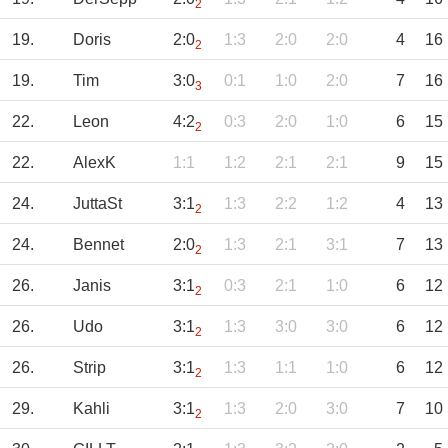
2
19.
Doris
2:0
1:3
2:0
2:0
4
16
2
19.
Tim
3:0
0:1
1:0
2:0
7
16
3
22.
Leon
4:2
0:3
2:0
1:0
6
15
2
22.
AlexK
1:1
1:2
2:1
2:1
9
15
24.
JuttaSt
3:1
1:3
2:2
1:2
4
13
2
24.
Bennet
2:0
1:3
2:1
3:1
7
13
2
26.
Janis
3:1
0:3
2:1
1:0
6
12
2
26.
Udo
3:1
1:3
3:0
3:0
6
12
2
26.
Strip
3:1
1:3
1:1
1:0
6
12
2
29.
Kahli
3:1
1:3
2:0
3:0
7
10
2