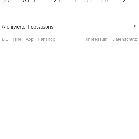
30.
GILLT
2:1
1:3
3:2
2:0
2
5
2
Archivierte Tippsaisons
DE
Hilfe
App
Fanshop
Impressum
Datenschutz