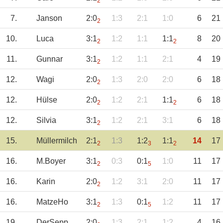
2
7.
Janson
2:0
1:3
2:1
1:0
6
21
2
10.
Luca
3:1
1:2
1:1
1:1
8
20
2
2
11.
Gunnar
3:1
1:2
1:1
2:1
4
19
2
12.
Wagi
2:0
1:3
2:0
2:0
6
18
2
12.
Hülse
2:0
1:2
2:1
1:1
6
18
2
2
12.
Silvia
3:1
1:2
2:1
3:1
6
18
2
15.
Müllermilch
2:1
1:3
1:2
1:1
14
17
2
3
2
16.
M.Boyer
3:1
0:3
0:1
1:0
11
17
2
5
16.
Karin
2:0
1:2
3:1
2:0
11
17
2
16.
MatzeHo
3:1
1:3
0:1
1:2
11
17
2
5
19.
DerSepp
2:0
1:3
2:1
1:2
4
16