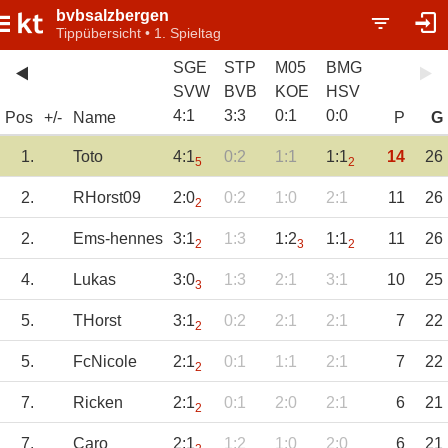
bvbsalzbergen
Tippübersicht • 1. Spieltag
SGE
STP
M05
BMG
SVW
BVB
KOE
HSV
4
:
1
3
:
3
0
:
1
0
:
0
Pos
+/-
Name
P
G
1.
Toto
4:1
0:2
1:1
1:1
14
26
5
2
2.
RHorst09
2:0
0:2
1:0
2:1
11
26
2
2.
Ems-hennes
3:1
1:3
1:2
1:1
11
26
2
3
2
4.
Lukas
3:0
1:3
2:1
3:1
10
25
3
5.
THorst
3:1
0:2
2:1
2:1
7
22
2
5.
FcNicole
2:1
0:1
1:1
2:1
7
22
2
7.
Ricken
2:1
0:1
2:0
2:1
6
21
2
7.
Caro
2:1
1:2
1:0
2:0
6
21