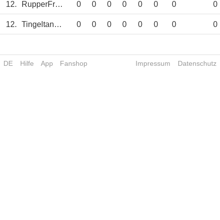
12.
RupperFrank
0
0
0
0
0
0
0
0
12.
Tingeltangelbob
0
0
0
0
0
0
0
0
DE
Hilfe
App
Fanshop
Impressum
Datenschutz