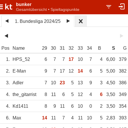
bunker
Gesamtübersicht • Spieltagspunkte
1. Bundesliga 2024/25
Pos
Name
29
30
31
32
33
34
B
S
G
1.
HPS_52
6
7
7
17
10
7
4
6,00
379
2.
E-Man
9
7
17
12
14
6
5
5,00
382
3.
Adler
7
10
23
5
13
9
3
4,50
386
4.
the_gitarrist
8
11
6
5
12
4
6
3,50
349
4.
Kd1411
8
9
11
6
10
0
2
3,50
354
6.
Max
14
11
7
4
11
10
5
2,83
393