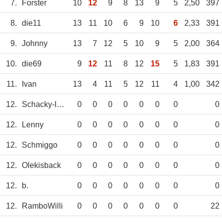
7.
Forster
10
12
9
8
13
9
5
2,50
397
8.
die11
13
11
10
6
9
10
6
2,33
391
9.
Johnny
13
7
12
5
10
9
5
2,00
364
10.
die69
9
12
11
8
12
15
5
1,83
391
11.
Ivan
13
4
11
5
12
11
4
1,00
342
12.
Schacky-Intus
0
0
0
0
0
0
0
0
12.
Lenny
0
0
0
0
0
0
0
0
12.
Schmiggo
0
0
0
0
0
0
0
0
12.
Olekisback
0
0
0
0
0
0
0
0
12.
b.
0
0
0
0
0
0
0
0
12.
RamboWilli
0
0
0
0
0
0
0
22