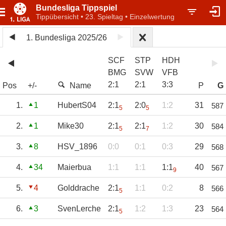
Bundesliga Tippspiel
Tippübersicht • 23. Spieltag • Einzelwertung
1. Bundesliga 2025/26
SCF
STP
HDH
BMG
SVW
VFB
2
:
1
2
:
1
3
:
3
Pos
+/-
Name
P
G
1.
1
HubertS04
2:1
2:0
1:2
31
587
5
5
2.
1
Mike30
2:1
2:1
1:2
30
584
5
7
3.
8
HSV_1896
0:0
0:1
0:3
29
568
4.
34
Maierbua
1:1
1:1
1:1
40
567
9
5.
4
Golddrache
2:1
1:1
0:2
8
566
5
6.
3
SvenLerche
2:1
1:2
1:3
23
564
5