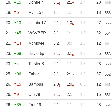
18.
15
Donfrein
3:1
2:1
1:4
28
556
3
7
18.
5
MvH157
1:1
1:1
1:3
18
556
20.
13
Icetube17
2:1
1:0
1:3
27
555
5
6
21.
45
WSVBERND
2:1
1:1
1:3
32
554
5
21.
14
McMovie
3:2
0:0
1:3
12
554
4
23.
68
Hsvlertip
2:1
3:1
1:2
35
553
5
5
23.
4
TorstenB
2:1
1:1
1:3
23
553
5
25.
96
Zahor
2:1
2:1
1:2
37
552
5
7
26.
15
Bambus
2:0
1:0
0:3
12
551
3
6
26.
9
Oli279
2:1
2:1
1:3
15
551
5
7
26.
35
Fred19
2:1
1:1
1:2
28
551
5