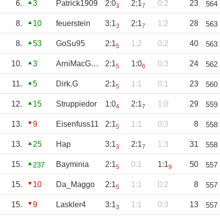
6.
3
Patrick1909
2:0
2:1
0:2
23
564
3
7
8.
10
feuerstein
3:1
2:1
1:2
28
563
3
7
8.
53
GoSu95
2:1
1:2
0:2
40
563
5
10.
3
ArniMacGarni
2:1
1:0
0:3
24
562
5
6
11.
5
Dirk.G
2:1
1:1
0:1
23
560
5
12.
15
Struppiedor
1:0
2:1
1:0
29
559
4
7
13.
9
Eisenfuss11
2:1
1:1
0:3
8
558
5
13.
25
Hap
3:1
2:1
1:3
31
558
3
7
15.
Bayminia
2:1
0:1
1:1
50
237
557
5
9
15.
10
Da_Maggo
2:1
1:1
0:2
8
557
5
15.
9
Laskler4
3:1
1:1
0:3
13
557
3