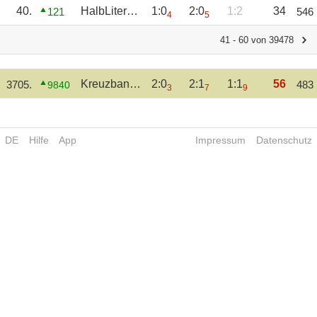
40.
HalbLiterDieter
1:0
2:0
1:2
34
121
546
4
5
41 - 60 von 39478
Kreuzbandriss
2:0
2:1
1:1
56
3705.
483
9840
3
7
9
DE
Hilfe
App
Impressum
Datenschutz