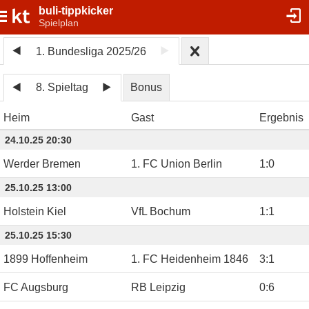
buli-tippkicker
Spielplan
1. Bundesliga 2025/26
8. Spieltag
Bonus
Heim
Gast
Ergebnis
24.10.25 20:30
Werder Bremen
1. FC Union Berlin
1
:
0
25.10.25 13:00
Holstein Kiel
VfL Bochum
1
:
1
25.10.25 15:30
1899 Hoffenheim
1. FC Heidenheim 1846
3
:
1
FC Augsburg
RB Leipzig
0
:
6