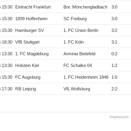
6 15:30
Eintracht Frankfurt
Bor. Mönchengladbach
3
:
0
6 15:30
1899 Hoffenheim
SC Freiburg
3
:
0
6 15:30
Hamburger SV
1. FC Union Berlin
3
:
2
6 18:30
VfB Stuttgart
1. FC Köln
3
:
1
6 13:30
1. FC Magdeburg
Arminia Bielefeld
0
:
2
6 13:30
Holstein Kiel
FC Schalke 04
1
:
2
6 15:30
FC Augsburg
1. FC Heidenheim 1846
1
:
0
6 17:30
RB Leipzig
VfL Wolfsburg
2
:
2
Impressum