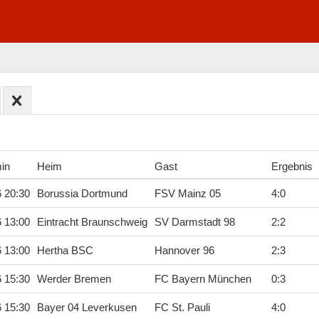
min
Heim
Gast
Ergebnis
6 20:30
Borussia Dortmund
FSV Mainz 05
4
:
0
6 13:00
Eintracht Braunschweig
SV Darmstadt 98
2
:
2
6 13:00
Hertha BSC
Hannover 96
2
:
3
6 15:30
Werder Bremen
FC Bayern München
0
:
3
6 15:30
Bayer 04 Leverkusen
FC St. Pauli
4
:
0