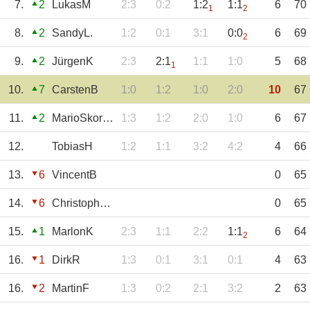
7.
2
LukasM
2:3
0:2
1:2
1:1
6
70
1
2
8.
2
SandyL.
1:2
0:1
3:1
0:0
6
69
2
9.
2
JürgenK
2:3
2:1
1:1
1:0
5
68
1
10.
7
CarstenB
1:0
1:2
1:0
2:0
10
67
11.
2
MarioSkorupa
1:3
1:2
2:0
1:0
6
67
12.
TobiasH
1:2
1:1
3:2
4:2
4
66
13.
6
VincentB
0
65
14.
6
ChristopherR
0
65
15.
1
MarlonK
2:3
1:1
2:2
1:1
6
64
2
16.
1
DirkR
1:3
0:1
3:1
0:1
4
63
16.
2
MartinF
1:3
0:2
2:1
3:2
2
63