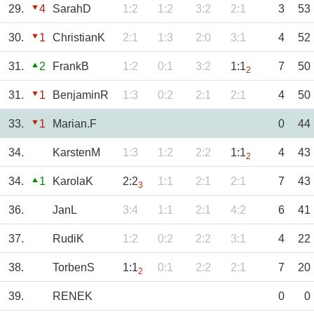
29.
4
SarahD
1:2
1:2
3:2
2:1
3
53
30.
1
ChristianK
2:1
1:3
2:0
3:1
4
52
31.
2
FrankB
1:2
0:1
3:2
1:1
7
50
2
31.
1
BenjaminR
1:3
0:2
2:1
2:1
4
50
33.
1
Marian.F
0
44
34.
KarstenM
1:3
1:2
2:2
1:1
4
43
2
34.
1
KarolaK
2:2
1:1
2:1
2:1
7
43
3
36.
JanL
3:4
1:1
2:1
4:2
6
41
37.
RudiK
1:2
0:2
2:2
3:1
4
22
38.
TorbenS
1:1
0:1
2:2
2:1
7
20
2
39.
RENEK
0
0