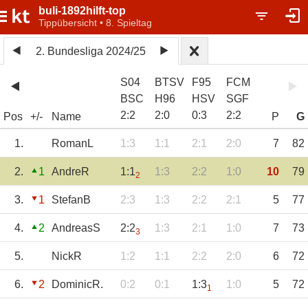
buli-1892hilft-top
Tippübersicht • 8. Spieltag
2. Bundesliga 2024/25
S04
BTSV
F95
FCM
BSC
H96
HSV
SGF
2
:
2
2
:
0
0
:
3
2
:
2
Pos
+/-
Name
P
G
1.
RomanL
1:3
1:1
2:1
2:0
7
82
2.
1
AndreR
1:1
1:3
2:2
1:0
10
79
2
3.
1
StefanB
2:3
1:3
2:2
2:1
5
77
4.
2
AndreasS
2:2
1:3
2:1
1:0
7
73
3
5.
NickR
1:2
1:1
2:2
2:0
6
72
6.
2
DominicR.
0:2
0:1
1:3
1:0
5
72
1