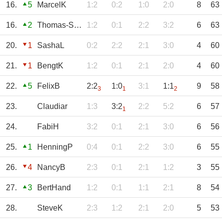
16.
5
MarcelK
1:2
0:2
1:0
2:0
8
63
16.
2
Thomas-Seele
1:2
0:1
2:2
3:2
6
63
20.
1
SashaL
0:2
2:2
2:1
3:0
4
60
21.
1
BengtK
1:2
0:1
2:1
2:0
4
60
22.
5
FelixB
2:2
1:0
3:1
1:1
9
58
3
1
2
23.
Claudiar
1:3
3:2
2:2
5:2
6
57
1
24.
FabiH
3:2
0:1
2:1
3:0
6
56
25.
1
HenningP
0:4
0:1
2:2
3:0
6
55
26.
4
NancyB
2:3
0:1
2:1
1:2
3
55
27.
3
BertHand
1:2
0:1
1:1
2:1
8
54
28.
SteveK
2:3
1:2
2:1
2:0
5
53