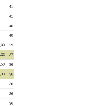
41
41
40
40
,00
39
,33
37
,50
36
,33
36
36
36
36