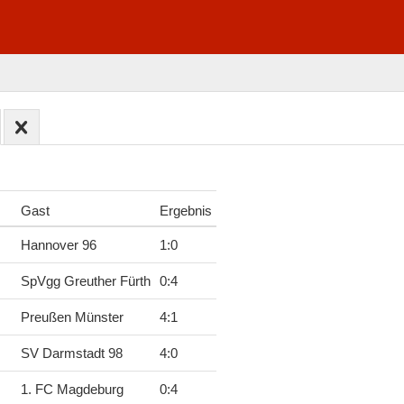
Gast
Ergebnis
Hannover 96
1
:
0
SpVgg Greuther Fürth
0
:
4
Preußen Münster
4
:
1
SV Darmstadt 98
4
:
0
1. FC Magdeburg
0
:
4