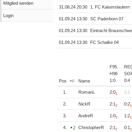
Mitglied werden
31.08.24 20:30
1. FC Kaiserslautern
Login
01.09.24 13:30
SC Paderborn 07
01.09.24 13:30
Eintracht Braunschwe
01.09.24 13:30
FC Schalke 04
F95
RE
H96
SG
1
:
0
0
:
4
Pos
+/-
Name
1.
RomanL
2:0
1:1
1
2.
NickR
2:1
0:2
2
1
3.
AndreR
1:0
1:2
3
1
4.
ChristopherR
2:1
0:1
2
2
1