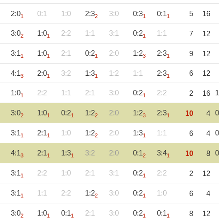
2:0
0:1
1:0
2:3
3:0
0:3
0:1
5
16
1
2
1
1
3:0
1:0
2:2
1:1
3:1
0:2
1:1
7
12
2
1
1
3:1
1:0
2:1
0:2
2:0
1:2
2:3
9
12
1
1
1
3
1
4:1
2:0
3:2
1:3
1:2
1:1
2:3
6
12
3
1
1
1
1:0
2:2
1:1
2:1
3:0
0:2
2:2
1
2
16
1
1
3:0
1:0
0:2
1:2
2:0
1:2
2:3
0
10
4
2
1
1
2
3
1
3:1
2:1
1:0
1:2
2:0
1:3
1:1
0
6
4
1
1
2
1
4:1
2:1
1:3
3:2
2:0
0:1
3:4
0
10
8
3
1
1
2
1
3:1
2:2
1:0
2:1
3:1
0:2
2:2
2
12
1
1
3:1
1:1
2:2
1:2
3:0
0:2
1:0
6
4
1
2
1
3:0
1:0
0:1
2:1
3:0
0:2
0:1
8
12
2
1
1
1
1