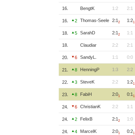
16.
BengtK
1:2
2:1
Thomas-Seele
2:1
1:2
16.
2
2
1
SarahD
2:1
1:1
18.
5
2
18.
Claudiar
2:2
2:1
SandyL.
1:1
0:0
20.
6
HenningP
1:3
2:2
21.
8
SteveK
2:2
1:2
22.
3
1
FabiH
2:0
0:1
23.
8
1
1
ChristianK
2:2
1:1
24.
6
FelixB
2:1
1:0
24.
2
2
MarcelK
2:0
0:2
24.
4
1
1