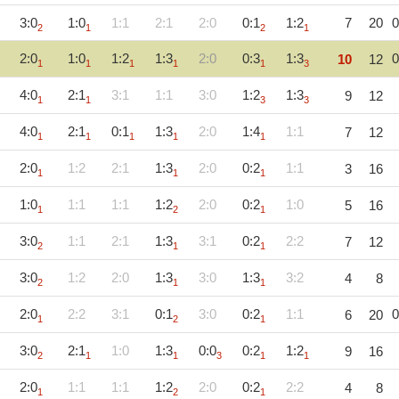
3:0
1:0
1:1
2:1
2:0
0:1
1:2
7
20
0
2
1
2
1
2:0
1:0
1:2
1:3
2:0
0:3
1:3
0
10
12
1
1
1
1
1
3
4:0
2:1
3:1
1:1
3:0
1:2
1:3
9
12
1
1
3
3
4:0
2:1
0:1
1:3
2:0
1:4
1:1
7
12
1
1
1
1
1
2:0
1:2
2:1
1:3
2:0
0:2
1:1
3
16
1
1
1
1:0
1:1
1:1
1:2
2:0
0:2
1:0
5
16
1
2
1
3:0
1:1
2:1
1:3
3:1
0:2
2:2
7
12
2
1
1
3:0
1:2
2:0
1:3
3:0
1:3
3:2
4
8
2
1
1
2:0
2:2
3:1
0:1
3:0
0:2
1:1
0
6
20
1
2
1
3:0
2:1
1:0
1:3
0:0
0:2
1:2
9
16
2
1
1
3
1
1
2:0
1:1
1:1
1:2
2:0
0:2
2:2
4
8
1
2
1