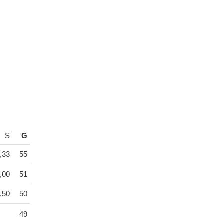
S
G
,33
55
,00
51
,50
50
49