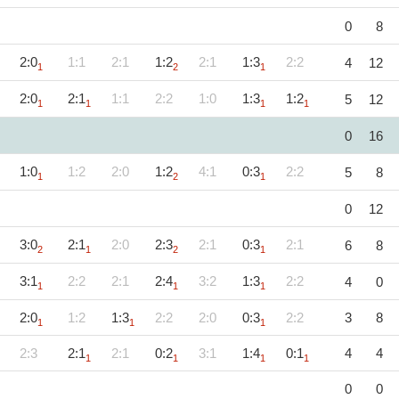
0
8
2:0
1:1
2:1
1:2
2:1
1:3
2:2
4
12
1
2
1
2:0
2:1
1:1
2:2
1:0
1:3
1:2
5
12
1
1
1
1
0
16
1:0
1:2
2:0
1:2
4:1
0:3
2:2
5
8
1
2
1
0
12
3:0
2:1
2:0
2:3
2:1
0:3
2:1
6
8
2
1
2
1
3:1
2:2
2:1
2:4
3:2
1:3
2:2
4
0
1
1
1
2:0
1:2
1:3
2:2
2:0
0:3
2:2
3
8
1
1
1
2:3
2:1
2:1
0:2
3:1
1:4
0:1
4
4
1
1
1
1
0
0