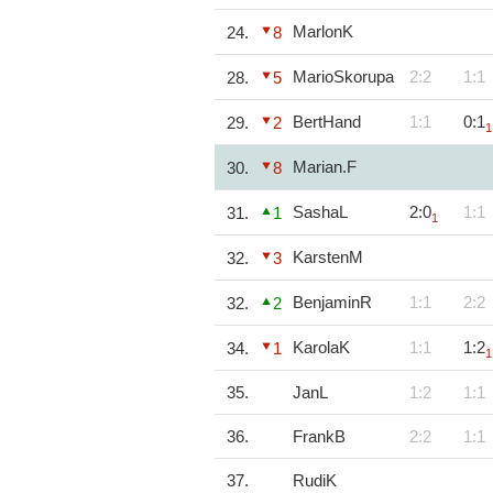
MarlonK
24.
8
MarioSkorupa
2:2
1:1
28.
5
BertHand
1:1
0:1
29.
2
1
Marian.F
30.
8
SashaL
2:0
1:1
31.
1
1
KarstenM
32.
3
BenjaminR
1:1
2:2
32.
2
KarolaK
1:1
1:2
34.
1
1
35.
JanL
1:2
1:1
36.
FrankB
2:2
1:1
37.
RudiK