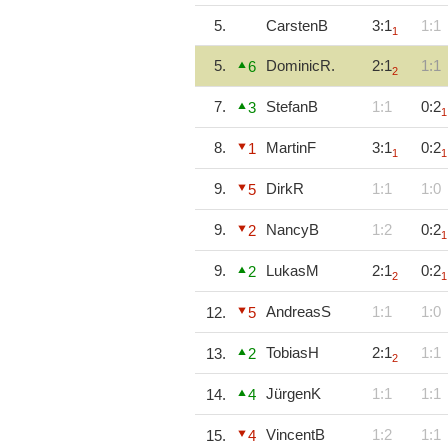
5.
CarstenB
3:1
1:1
1
5.
DominicR.
2:1
1:1
6
2
7.
StefanB
1:1
0:2
3
1
8.
MartinF
3:1
0:2
1
1
1
9.
DirkR
1:1
1:0
5
9.
NancyB
1:2
0:2
2
1
9.
LukasM
2:1
0:2
2
2
1
AndreasS
1:1
1:0
12.
5
TobiasH
2:1
1:1
13.
2
2
JürgenK
1:1
1:1
14.
4
VincentB
1:2
1:1
15.
4