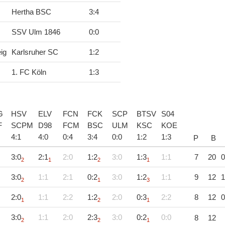
Hertha BSC
3
:
4
SSV Ulm 1846
0
:
0
ig
Karlsruher SC
1
:
2
1. FC Köln
1
:
3
G
HSV
ELV
FCN
FCK
SCP
BTSV
S04
F
SCPM
D98
FCM
BSC
ULM
KSC
KOE
4
:
1
4
:
0
0
:
4
3
:
4
0
:
0
1
:
2
1
:
3
P
B
3:0
2:1
2:0
1:2
3:0
1:3
1:1
7
20
0
2
1
2
1
3:0
1:1
2:1
0:2
3:0
1:2
1:1
9
12
1
2
1
3
2:0
1:1
2:2
1:2
2:0
0:3
2:2
8
12
0
1
2
1
3:0
1:1
2:0
2:3
3:0
0:2
0:0
8
12
2
2
1