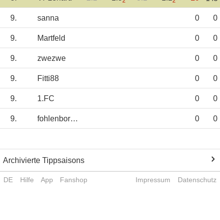
2
2
9.
sanna
0
0
9.
Martfeld
0
0
9.
zwezwe
0
0
9.
Fitti88
0
0
9.
1.FC
0
0
9.
fohlenborusse
0
0
Archivierte Tippsaisons
DE
Hilfe
App
Fanshop
Impressum
Datenschutz