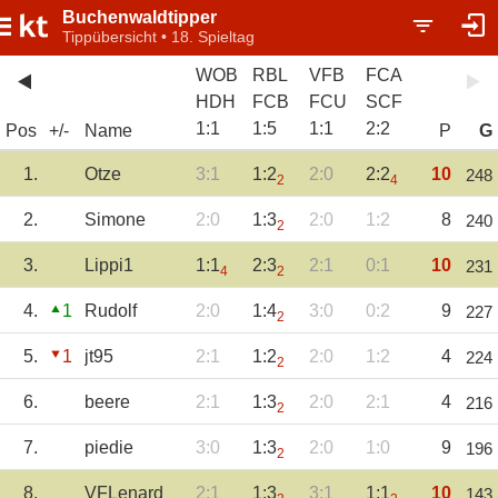
Buchenwaldtipper
Tippübersicht • 18. Spieltag
WOB
RBL
VFB
FCA
HDH
FCB
FCU
SCF
1
:
1
1
:
5
1
:
1
2
:
2
Pos
+/-
Name
P
G
1.
Otze
3:1
1:2
2:0
2:2
10
248
2
4
2.
Simone
2:0
1:3
2:0
1:2
8
240
2
3.
Lippi1
1:1
2:3
2:1
0:1
10
231
4
2
4.
1
Rudolf
2:0
1:4
3:0
0:2
9
227
2
5.
1
jt95
2:1
1:2
2:0
1:2
4
224
2
6.
beere
2:1
1:3
2:0
2:1
4
216
2
7.
piedie
3:0
1:3
2:0
1:0
9
196
2
8.
VFLenard
2:1
1:3
3:1
1:1
10
143