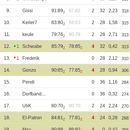
9.
Gissi
91:89
87:82
2
32
2,23
318
2
10.
Keiler7
83:80
68:63
2
28
1,58
315
2
11.
keule
79:76
80:79
2
28
2,71
313
2
12.
1
Schwabe
85:79
78:85
4
32
0,42
313
2
2
13.
1
Frederik
0
28
2,12
310
14.
Gonzo
90:85
77:85
4
28
0,94
306
2
2
15.
Pendi
0
36
1,16
284
16.
Dorfbandenboss
0
36
0,32
274
17.
UliK
80:70
80:70
2
24
2,24
270
2
18.
El-Patron
84:81
77:81
4
24
0,28
268
2
2
19.
Max
90:88
86:92
4
0
0,42
256