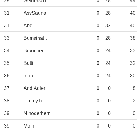
29.
Gefrierschrank
0
28
44
31.
AsvSauna
0
28
40
31.
Abc
0
32
40
33.
Bumsinator3000
0
28
38
34.
Bruucher
0
24
33
35.
Butti
0
24
32
36.
leon
0
24
30
37.
AndiAdler
0
0
8
38.
TimmyTurner
0
0
2
39.
Ninoderherr
0
0
0
39.
Moin
0
0
0