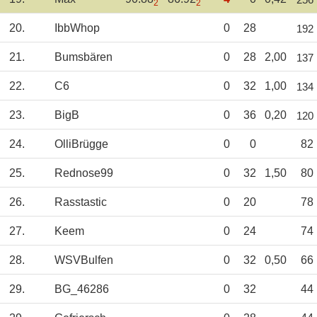
2
2
20.
IbbWhop
0
28
192
21.
Bumsbären
0
28
2,00
137
22.
C6
0
32
1,00
134
23.
BigB
0
36
0,20
120
24.
OlliBrügge
0
0
82
25.
Rednose99
0
32
1,50
80
26.
Rasstastic
0
20
78
27.
Keem
0
24
74
28.
WSVBulfen
0
32
0,50
66
29.
BG_46286
0
32
44