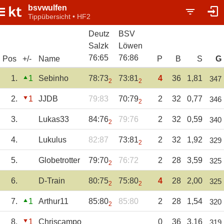
bsvwulfen
Tippübersicht • HF2
Deutz
BSV
Salzk
Löwen
76
:
65
76
:
86
Pos
+/-
Name
P
B
S
G
1.
1
Sebinho
78:73
73:81
4
36
1,81
347
2
2
2.
1
JJDB
79:83
70:79
2
32
0,77
346
2
3.
Lukas33
84:76
79:76
2
32
0,59
340
2
4.
Lukulus
82:87
73:81
2
32
1,92
329
2
5.
Globetrotter
79:70
76:72
2
28
3,59
325
2
6.
D-Train
80:75
75:80
4
28
2,00
325
2
2
7.
1
Arthur11
85:80
85:80
2
28
1,54
320
2
8.
1
Chriscampo
0
36
3,16
319