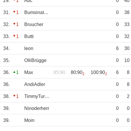
29.
1
Abc
0
40
31.
1
Bumsinator3000
0
38
32.
1
Bruucher
0
33
33.
1
Butti
0
32
34.
leon
6
30
35.
OlliBrügge
0
10
36.
1
Max
85:90
80:90
100:90
6
8
2
2
36.
AndiAdler
0
8
38.
1
TimmyTurner
0
2
39.
Ninoderherr
0
0
39.
Moin
0
0