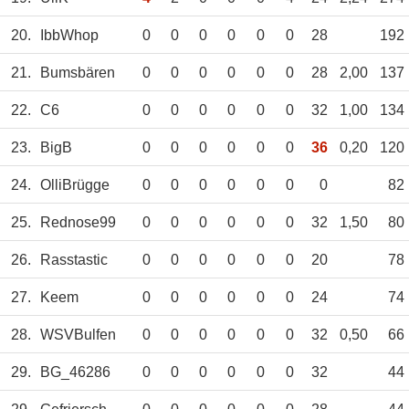
20.
IbbWhop
0
0
0
0
0
0
28
192
21.
Bumsbären
0
0
0
0
0
0
28
2,00
137
22.
C6
0
0
0
0
0
0
32
1,00
134
23.
BigB
0
0
0
0
0
0
36
0,20
120
24.
OlliBrügge
0
0
0
0
0
0
0
82
25.
Rednose99
0
0
0
0
0
0
32
1,50
80
26.
Rasstastic
0
0
0
0
0
0
20
78
27.
Keem
0
0
0
0
0
0
24
74
28.
WSVBulfen
0
0
0
0
0
0
32
0,50
66
29.
BG_46286
0
0
0
0
0
0
32
44