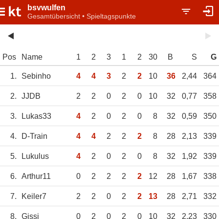
bsvwulfen
Gesamtübersicht • Spieltagspunkte
Pos
Name
1
2
3
1
2
30
B
S
G
1.
Sebinho
4
4
3
2
2
10
36
2,44
364
2.
JJDB
2
2
0
2
0
10
32
0,77
358
3.
Lukas33
4
2
0
2
0
8
32
0,59
350
4.
D-Train
4
4
2
2
2
8
28
2,13
339
5.
Lukulus
4
2
0
2
0
8
32
1,92
339
6.
Arthur11
0
2
2
2
2
12
28
1,67
338
7.
Keiler7
2
2
0
2
2
13
28
2,71
332
8.
Gissi
0
2
0
2
0
10
32
2,23
330