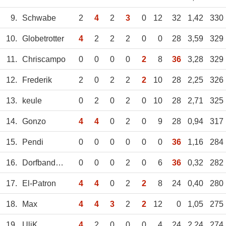
9.
Schwabe
2
4
2
3
0
12
32
1,42
330
10.
Globetrotter
4
2
2
2
0
0
28
3,59
329
11.
Chriscampo
0
0
0
0
2
8
36
3,28
329
12.
Frederik
2
0
2
2
2
10
28
2,25
326
13.
keule
0
2
0
2
0
10
28
2,71
325
14.
Gonzo
4
4
0
2
0
9
28
0,94
317
15.
Pendi
0
0
0
0
0
0
36
1,16
284
16.
Dorfbandenboss
0
0
0
2
0
6
36
0,32
282
17.
El-Patron
4
4
0
2
2
8
24
0,40
280
18.
Max
4
4
3
2
2
12
0
1,05
275
19.
UliK
4
2
0
0
0
4
24
2,24
274