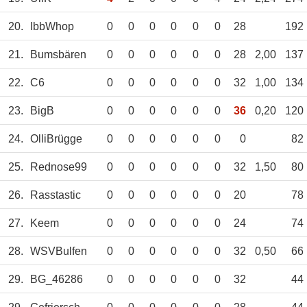
20.
IbbWhop
0
0
0
0
0
0
28
192
21.
Bumsbären
0
0
0
0
0
0
28
2,00
137
22.
C6
0
0
0
0
0
0
32
1,00
134
23.
BigB
0
0
0
0
0
0
36
0,20
120
24.
OlliBrügge
0
0
0
0
0
0
0
82
25.
Rednose99
0
0
0
0
0
0
32
1,50
80
26.
Rasstastic
0
0
0
0
0
0
20
78
27.
Keem
0
0
0
0
0
0
24
74
28.
WSVBulfen
0
0
0
0
0
0
32
0,50
66
29.
BG_46286
0
0
0
0
0
0
32
44