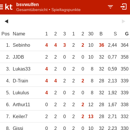
bsvwulfen
Gesamtübersicht • Spieltagspunkte
Pos
Name
1
2
3
1
2
30
B
S
G
1.
Sebinho
4
4
3
2
2
10
36
2,44
364
2.
JJDB
2
2
0
2
0
10
32
0,77
358
3.
Lukas33
4
2
0
2
0
8
32
0,59
350
4.
D-Train
4
4
2
2
2
8
28
2,13
339
5.
Lukulus
4
2
0
2
0
8
32
1,92
339
6.
Arthur11
0
2
2
2
2
12
28
1,67
338
7.
Keiler7
2
2
0
2
2
13
28
2,71
332
8.
Gissi
0
2
0
2
0
10
32
2,23
330