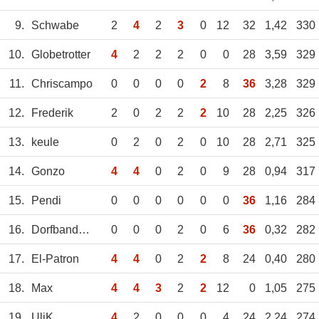
9.
Schwabe
2
4
2
3
0
12
32
1,42
330
10.
Globetrotter
4
2
2
2
0
0
28
3,59
329
11.
Chriscampo
0
0
0
0
2
8
36
3,28
329
12.
Frederik
2
0
2
2
2
10
28
2,25
326
13.
keule
0
2
0
2
0
10
28
2,71
325
14.
Gonzo
4
4
0
2
0
9
28
0,94
317
15.
Pendi
0
0
0
0
0
0
36
1,16
284
16.
Dorfbandenboss
0
0
0
2
0
6
36
0,32
282
17.
El-Patron
4
4
0
2
2
8
24
0,40
280
18.
Max
4
4
3
2
2
12
0
1,05
275
19.
UliK
4
2
0
0
0
4
24
2,24
274