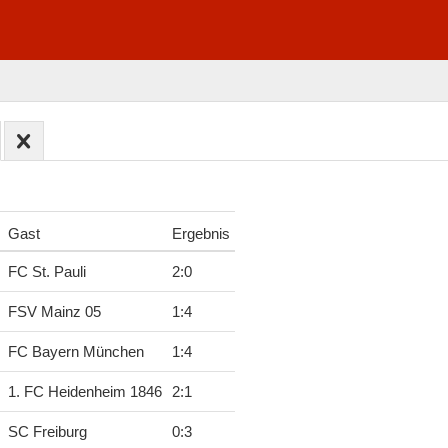
Gast
Ergebnis
FC St. Pauli
2
:
0
FSV Mainz 05
1
:
4
FC Bayern München
1
:
4
1. FC Heidenheim 1846
2
:
1
SC Freiburg
0
:
3