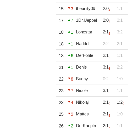
theunity09
2:0
1:1
15.
3
4
1Dr.Ueppel
2:0
2:1
17.
7
4
Lonestar
2:1
3:2
18.
1
2
Naddel
2:2
2:1
18.
1
DerFohle
2:1
1:1
18.
6
2
Denis
3:1
2:2
21.
1
3
Bunny
0:2
1:0
22.
8
Nicole
3:1
1:1
23.
7
3
Nikolaj
2:1
1:2
23.
4
2
2
Mattes
2:1
1:0
25.
9
2
DerKaeptn
2:1
1:1
26.
2
2