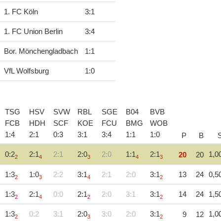
1. FC Köln
3
:
1
1. FC Union Berlin
3
:
4
Bor. Mönchengladbach
1
:
1
VfL Wolfsburg
1
:
0
TSG
HSV
SVW
RBL
SGE
B04
BVB
FCB
HDH
SCF
KOE
FCU
BMG
WOB
1
:
4
2
:
1
0
:
3
3
:
1
3
:
4
1
:
1
1
:
0
P
B
0:2
2:1
2:1
2:0
2:0
1:1
2:1
1,0
20
20
2
4
3
4
3
1:3
1:0
2:2
3:1
2:1
2:0
3:1
13
24
0,5
2
3
4
2
1:3
2:1
0:0
2:1
2:0
3:1
3:1
14
24
1,5
2
4
2
2
1:3
0:2
3:1
2:0
3:0
2:0
3:1
1,0
9
12
2
3
2