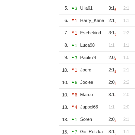
5.
Ulla61
3:1
2:1
3
3
6.
Harry_Kane
2:1
1:1
1
2
7.
Eschekind
3:1
2:2
1
3
8.
Luca98
1:1
1:1
1
9.
Paule74
2:0
1:0
3
4
Joerg
2:1
2:1
10.
1
2
Joolee
2:0
2:2
10.
6
4
Marco
3:1
2:0
10.
6
3
Juppel66
1:1
2:0
13.
4
Sören
2:0
2:1
13.
1
4
Go_Retzka
3:1
1:1
15.
7
3