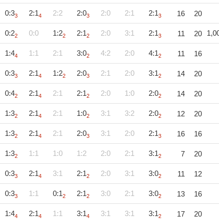
0:3
2:1
2:2
2:0
2:0
2:1
2:1
16
20
3
4
3
3
0:2
0:0
1:2
2:1
2:0
3:1
2:1
1,0
11
20
2
2
2
3
1:4
1:1
2:1
3:0
4:2
2:0
4:1
11
16
4
2
2
0:3
2:1
1:2
2:0
2:1
2:0
3:1
14
20
3
4
2
3
2
0:4
2:1
2:1
2:1
2:0
1:0
2:0
14
20
2
4
2
2
1:3
2:1
2:1
1:0
3:1
3:2
2:0
12
20
2
4
2
2
1:3
2:1
2:1
2:0
3:1
2:0
2:1
16
16
2
4
3
3
1:3
1:1
1:0
1:2
2:0
2:1
3:1
7
20
2
2
0:3
2:1
3:1
2:1
2:0
3:1
3:0
11
12
3
4
2
2
0:3
1:1
0:1
2:1
3:0
2:1
3:0
13
16
3
2
2
2
1:4
2:1
1:1
3:1
3:1
3:1
3:1
17
20
4
4
4
2