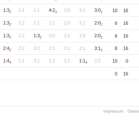
1:3
1:1
1:1
4:2
2:0
3:1
3:0
10
16
2
3
2
1:3
2:2
2:1
1:1
2:0
3:1
2:0
6
16
2
2
1:3
1:2
1:3
0:0
2:1
1:0
2:0
6
16
2
2
2
2:4
2:2
3:2
2:3
3:1
2:1
3:1
8
16
2
2
1:4
1:1
3:1
1:2
2:2
1:1
2:2
10
0
4
4
0
16
Impressum
Daten