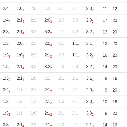
2:4
1:0
2:0
1:2
3:1
3:1
2:0
11
12
2
3
2
1:4
2:1
2:2
2:0
2:0
3:0
2:0
17
20
4
4
3
2
2:3
2:1
3:2
3:2
2:1
3:2
3:2
13
20
2
4
2
3
1:3
2:0
2:1
2:0
2:1
1:1
3:1
13
20
2
2
3
4
2
1:3
1:0
2:2
2:1
2:0
1:1
3:2
16
20
2
3
2
4
3
1:5
2:1
3:2
3:2
2:0
2:0
3:2
14
20
2
4
2
3
1:3
2:1
1:0
1:2
2:1
2:1
3:1
8
16
2
4
2
0:2
1:1
2:1
2:1
2:0
3:1
2:0
9
20
2
2
2
1:3
1:2
1:1
2:1
1:0
2:1
2:0
10
16
2
2
2
1:3
1:1
1:0
2:1
2:1
2:1
3:0
8
20
2
2
2
0:3
2:1
2:2
2:1
2:0
2:1
2:1
14
16
3
4
2
3