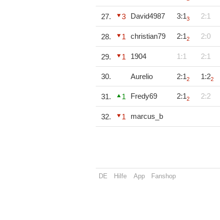
David4987
3:1
2:1
27.
3
3
christian79
2:1
2:0
28.
1
2
1904
1:1
2:1
29.
1
30.
Aurelio
2:1
1:2
2
2
Fredy69
2:1
2:2
31.
1
2
marcus_b
32.
1
DE
Hilfe
App
Fanshop