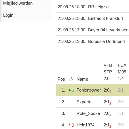
Mitglied werden
20.09.25 18:30
RB Leipzig
Login
21.09.25 15:30
Eintracht Frankfurt
21.09.25 17:30
Bayer 04 Leverkusen
21.09.25 19:30
Borussia Dortmund
VFB
FCA
STP
M05
2
:
0
1
:
4
Pos
+/-
Name
1.
Fohlenpower
2:0
2:1
6
4
2.
Experte
2:1
2:0
2
3.
Rote_Socke
2:0
1:1
4
4.
Held1974
2:1
2:0
3
2