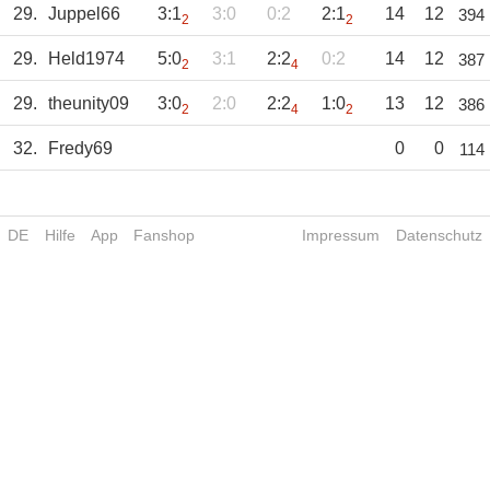
29.
Juppel66
3:1
3:0
0:2
2:1
14
12
394
2
2
29.
Held1974
5:0
3:1
2:2
0:2
14
12
387
2
4
29.
theunity09
3:0
2:0
2:2
1:0
13
12
386
2
4
2
32.
Fredy69
0
0
114
DE
Hilfe
App
Fanshop
Impressum
Datenschutz