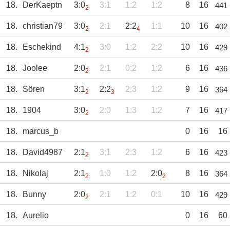
18.
DerKaeptn
3:0
3:1
1:2
1:2
8
16
441
2
18.
christian79
3:0
2:1
2:2
1:1
10
16
402
2
4
18.
Eschekind
4:1
3:0
1:2
2:2
10
16
429
2
18.
Joolee
2:0
2:1
0:2
1:2
6
16
436
2
18.
Sören
3:1
2:2
2:3
1:2
9
16
364
2
3
18.
1904
3:0
2:0
1:3
1:2
7
16
417
2
18.
marcus_b
0
16
16
18.
David4987
2:1
3:1
2:3
1:2
6
16
423
2
18.
Nikolaj
2:1
1:0
1:2
2:0
8
16
364
2
2
18.
Bunny
2:0
2:1
1:2
0:1
10
16
429
2
18.
Aurelio
0
16
60