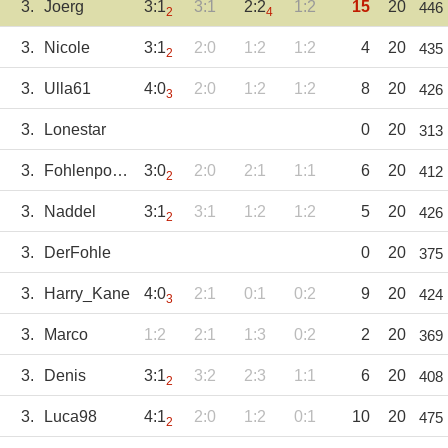
3.
Joerg
3:1
3:1
2:2
1:2
15
20
446
2
4
3.
Nicole
3:1
2:0
1:2
1:2
4
20
435
2
3.
Ulla61
4:0
2:0
1:2
1:2
8
20
426
3
3.
Lonestar
0
20
313
3.
Fohlenpower
3:0
2:0
2:1
1:1
6
20
412
2
3.
Naddel
3:1
3:1
1:2
1:2
5
20
426
2
3.
DerFohle
0
20
375
3.
Harry_Kane
4:0
2:1
0:1
0:2
9
20
424
3
3.
Marco
1:2
2:1
1:3
0:2
2
20
369
3.
Denis
3:1
3:2
2:3
1:1
6
20
408
2
3.
Luca98
4:1
2:0
1:2
0:1
10
20
475
2