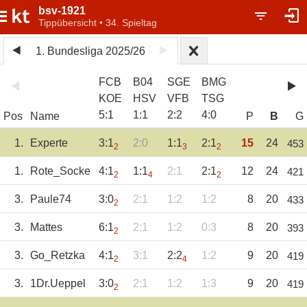
bsv-1921
Tippübersicht • 34. Spieltag
1. Bundesliga 2025/26
FCB
B04
SGE
BMG
KOE
HSV
VFB
TSG
5
:
1
1
:
1
2
:
2
4
:
0
Pos
Name
P
B
G
1.
Experte
3:1
2:0
1:1
2:1
15
24
453
2
3
2
1.
Rote_Socke
4:1
1:1
2:1
2:1
12
24
421
2
4
2
3.
Paule74
3:0
2:1
1:2
1:2
8
20
433
2
3.
Mattes
6:1
2:1
1:2
0:3
8
20
393
2
3.
Go_Retzka
4:1
3:1
2:2
1:2
9
20
419
2
4
3.
1Dr.Ueppel
3:0
2:1
1:2
1:3
9
20
419
2