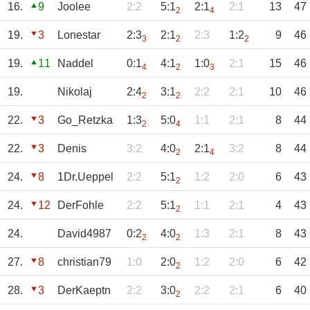
16.
9
Joolee
2:2
5:1
2:1
2:1
13
47
2
4
19.
3
Lonestar
2:3
2:1
2:3
1:2
9
46
3
2
2
19.
11
Naddel
0:1
4:1
1:0
2:1
15
46
4
2
3
19.
Nikolaj
2:4
3:1
2:2
2:1
10
46
2
2
22.
3
Go_Retzka
1:3
5:0
1:1
2:1
8
44
2
4
22.
3
Denis
3:2
4:0
2:1
3:2
8
44
2
4
24.
8
1Dr.Ueppel
2:2
5:1
1:2
2:0
6
43
2
24.
12
DerFohle
2:2
5:1
1:1
2:1
4
43
2
24.
David4987
0:2
4:0
1:3
2:1
8
43
2
2
27.
8
christian79
1:0
2:0
1:2
2:0
6
42
2
28.
3
DerKaeptn
2:2
3:0
2:2
2:1
6
40
2