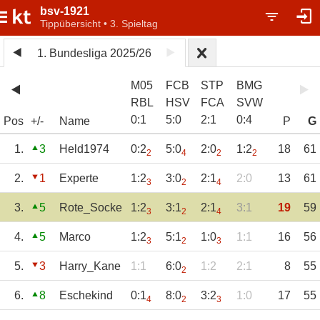
bsv-1921
Tippübersicht • 3. Spieltag
1. Bundesliga 2025/26
M05
FCB
STP
BMG
RBL
HSV
FCA
SVW
0
:
1
5
:
0
2
:
1
0
:
4
Pos
+/-
Name
P
G
1.
3
Held1974
0:2
5:0
2:0
1:2
18
61
2
4
2
2
2.
1
Experte
1:2
3:0
2:1
2:0
13
61
3
2
4
3.
5
Rote_Socke
1:2
3:1
2:1
3:1
19
59
3
2
4
4.
5
Marco
1:2
5:1
1:0
1:1
16
56
3
2
3
5.
3
Harry_Kane
1:1
6:0
1:2
2:1
8
55
2
6.
8
Eschekind
0:1
8:0
3:2
1:0
17
55
4
2
3