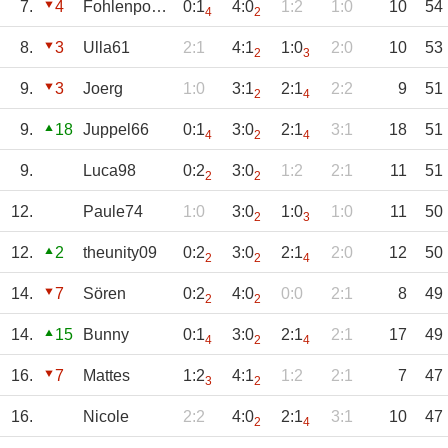
7.
4
Fohlenpower
0:1
4:0
1:2
1:0
10
54
4
2
8.
3
Ulla61
2:1
4:1
1:0
2:0
10
53
2
3
9.
3
Joerg
1:0
3:1
2:1
2:2
9
51
2
4
9.
18
Juppel66
0:1
3:0
2:1
3:1
18
51
4
2
4
9.
Luca98
0:2
3:0
1:2
2:1
11
51
2
2
12.
Paule74
1:0
3:0
1:0
1:0
11
50
2
3
12.
2
theunity09
0:2
3:0
2:1
2:0
12
50
2
2
4
14.
7
Sören
0:2
4:0
0:0
2:1
8
49
2
2
14.
15
Bunny
0:1
3:0
2:1
2:1
17
49
4
2
4
16.
7
Mattes
1:2
4:1
1:2
2:1
7
47
3
2
16.
Nicole
2:2
4:0
2:1
3:1
10
47
2
4