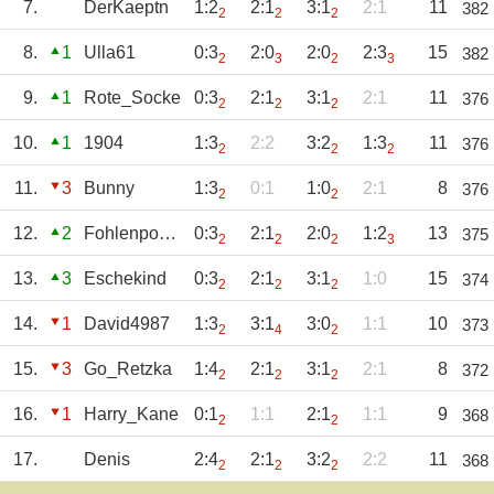
7.
DerKaeptn
1:2
2:1
3:1
2:1
11
382
2
2
2
8.
1
Ulla61
0:3
2:0
2:0
2:3
15
382
2
3
2
3
9.
1
Rote_Socke
0:3
2:1
3:1
2:1
11
376
2
2
2
10.
1
1904
1:3
2:2
3:2
1:3
11
376
2
2
2
11.
3
Bunny
1:3
0:1
1:0
2:1
8
376
2
2
12.
2
Fohlenpower
0:3
2:1
2:0
1:2
13
375
2
2
2
3
13.
3
Eschekind
0:3
2:1
3:1
1:0
15
374
2
2
2
14.
1
David4987
1:3
3:1
3:0
1:1
10
373
2
4
2
15.
3
Go_Retzka
1:4
2:1
3:1
2:1
8
372
2
2
2
16.
1
Harry_Kane
0:1
1:1
2:1
1:1
9
368
2
2
17.
Denis
2:4
2:1
3:2
2:2
11
368
2
2
2