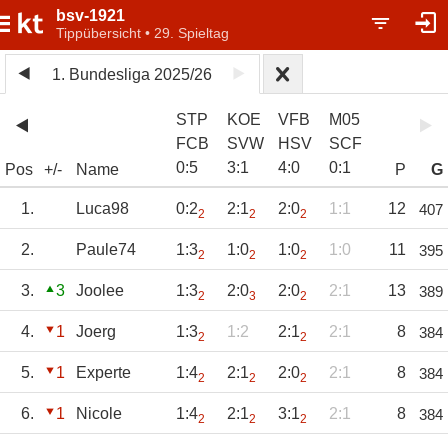
bsv-1921
Tippübersicht • 29. Spieltag
1. Bundesliga 2025/26
STP
KOE
VFB
M05
FCB
SVW
HSV
SCF
0
:
5
3
:
1
4
:
0
0
:
1
Pos
+/-
Name
P
G
1.
Luca98
0:2
2:1
2:0
1:1
12
407
2
2
2
2.
Paule74
1:3
1:0
1:0
1:0
11
395
2
2
2
3.
3
Joolee
1:3
2:0
2:0
2:1
13
389
2
3
2
4.
1
Joerg
1:3
1:2
2:1
2:1
8
384
2
2
5.
1
Experte
1:4
2:1
2:0
2:1
8
384
2
2
2
6.
1
Nicole
1:4
2:1
3:1
2:1
8
384
2
2
2