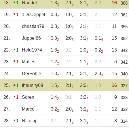
18.
1
Naddel
1:3
2:1
3:1
2:2
16
366
2
2
2
19.
1
1Dr.Ueppel
0:3
1:0
3:1
2:1
12
362
2
2
2
20.
christian79
0:3
1:0
2:1
1:1
11
355
2
2
2
21.
Juppel66
0:3
2:0
3:1
0:1
15
352
2
3
2
4
22.
1
Held1974
1:3
0:2
2:0
0:2
13
342
2
2
2
23.
1
Mattes
1:2
2:2
2:1
2:2
6
342
2
2
24.
DerFohle
1:3
2:1
3:1
2:3
15
340
2
2
2
3
25.
1
theunity09
1:5
2:1
2:0
1:0
16
337
2
2
2
26.
1
Sören
1:4
0:1
3:2
1:0
9
333
2
2
27.
Marco
0:2
2:0
3:1
1:1
12
332
2
3
2
28.
1
Nikolaj
2:1
2:1
3:1
1:1
8
314
2
2