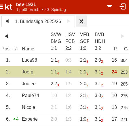
bsv-1921
Tippübersicht • 20. Spieltag
1. Bundesliga 2025/26
SVW
HSV
VFB
BVB
BMG
FCB
SCF
HDH
1
:
1
2
:
2
1
:
0
3
:
2
Pos
+/-
Name
P
G
1.
Luca98
1:1
0:3
2:1
2:0
16
304
4
3
2
2.
Joerg
1:1
1:4
2:1
3:1
24
293
4
3
2
3.
Joolee
2:2
1:5
2:0
3:1
19
285
3
2
2
4.
Paule74
1:0
1:4
2:1
3:0
10
275
3
2
5.
Nicole
2:1
1:6
3:1
3:1
13
275
2
2
6.
4
Experte
2:0
1:3
1:0
3:1
17
271
4
2