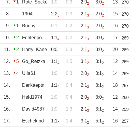
7.
1
Rote_Socke
1:0
0:3
2:0
3:0
13
270
2
2
8.
1904
2:2
0:3
2:1
2:0
15
270
3
3
2
9.
1
Bunny
0:1
0:2
2:1
2:0
16
270
3
2
10.
2
Fohlenpower
1:1
0:2
2:1
3:0
17
269
4
3
2
11.
2
Harry_Kane
0:0
0:3
2:1
3:0
20
269
3
3
2
12.
5
Go_Retzka
1:1
1:5
3:1
3:1
12
269
4
2
2
13.
4
Ulla61
1:0
0:3
2:0
3:1
14
269
2
2
14.
DerKaeptn
1:1
0:4
2:1
3:1
18
267
4
3
2
15.
Held1974
2:0
0:4
2:0
3:0
12
260
2
2
16.
David4987
1:0
1:3
2:1
3:1
14
259
3
2
17.
Eschekind
1:1
1:4
3:1
5:1
16
257
4
2
2