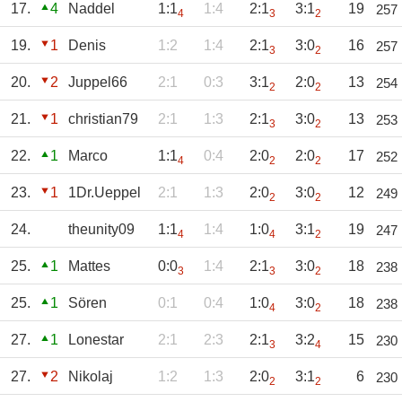
17.
4
Naddel
1:1
1:4
2:1
3:1
19
257
4
3
2
19.
1
Denis
1:2
1:4
2:1
3:0
16
257
3
2
20.
2
Juppel66
2:1
0:3
3:1
2:0
13
254
2
2
21.
1
christian79
2:1
1:3
2:1
3:0
13
253
3
2
22.
1
Marco
1:1
0:4
2:0
2:0
17
252
4
2
2
23.
1
1Dr.Ueppel
2:1
1:3
2:0
3:0
12
249
2
2
24.
theunity09
1:1
1:4
1:0
3:1
19
247
4
4
2
25.
1
Mattes
0:0
1:4
2:1
3:0
18
238
3
3
2
25.
1
Sören
0:1
0:4
1:0
3:0
18
238
4
2
27.
1
Lonestar
2:1
2:3
2:1
3:2
15
230
3
4
27.
2
Nikolaj
1:2
1:3
2:0
3:1
6
230
2
2