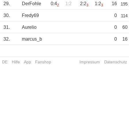
29.
DerFohle
0:4
1:2
2:2
1:2
16
195
2
3
3
30.
Fredy69
0
114
31.
Aurelio
0
60
32.
marcus_b
0
16
DE
Hilfe
App
Fanshop
Impressum
Datenschutz