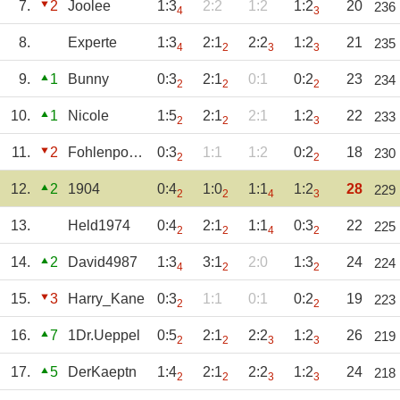
7.
2
Joolee
1:3
2:2
1:2
1:2
20
236
4
3
8.
Experte
1:3
2:1
2:2
1:2
21
235
4
2
3
3
9.
1
Bunny
0:3
2:1
0:1
0:2
23
234
2
2
2
10.
1
Nicole
1:5
2:1
2:1
1:2
22
233
2
2
3
11.
2
Fohlenpower
0:3
1:1
1:2
0:2
18
230
2
2
12.
2
1904
0:4
1:0
1:1
1:2
28
229
2
2
4
3
13.
Held1974
0:4
2:1
1:1
0:3
22
225
2
2
4
2
14.
2
David4987
1:3
3:1
2:0
1:3
24
224
4
2
2
15.
3
Harry_Kane
0:3
1:1
0:1
0:2
19
223
2
2
16.
7
1Dr.Ueppel
0:5
2:1
2:2
1:2
26
219
2
2
3
3
17.
5
DerKaeptn
1:4
2:1
2:2
1:2
24
218
2
2
3
3