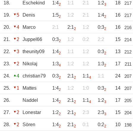
18.
Eschekind
1:4
1:1
2:1
1:2
18
217
2
3
19.
5
Denis
1:5
1:2
2:1
1:4
16
217
2
2
20.
4
Marco
2:1
2:1
1:2
0:3
16
216
2
2
21.
2
Juppel66
0:3
1:2
0:2
2:2
15
214
2
22.
3
theunity09
1:4
1:1
1:2
0:3
13
212
2
2
23.
2
Nikolaj
1:3
1:2
1:2
1:3
17
211
4
2
24.
4
christian79
0:3
2:1
1:1
1:1
24
207
2
2
4
25.
1
Mattes
1:4
1:2
1:0
0:3
14
207
2
2
26.
Naddel
1:4
2:1
1:1
1:2
17
205
2
2
4
3
27.
2
Lonestar
1:2
2:1
2:3
2:3
15
204
2
2
3
28.
2
Sören
1:4
2:1
0:1
0:2
10
198
2
2
2