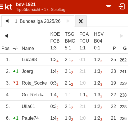
bsv-1921
Tippübersicht • 17. Spieltag
1. Bundesliga 2025/26
KOE
TSG
FCA
HSV
FCB
BMG
FCU
B04
1
:
3
5
:
1
1
:
1
0
:
1
Pos
+/-
Name
P
G
1.
Luca98
1:3
2:1
0:1
1:2
25
262
4
2
3
2.
1
Joerg
1:4
3:1
2:1
1:3
23
241
2
2
2
3.
1
Rote_Socke
0:3
2:1
1:0
1:2
19
239
2
2
3
4.
Go_Retzka
1:4
1:1
1:1
1:3
22
238
2
4
2
5.
Ulla61
0:3
2:1
2:1
1:2
22
238
2
2
3
6.
1
Paule74
1:4
1:0
1:0
1:2
21
236
2
2
3