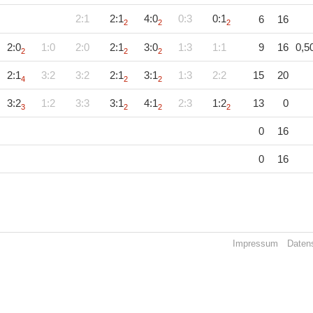
2:1
2:1
4:0
0:3
0:1
6
16
2
2
2
2:0
1:0
2:0
2:1
3:0
1:3
1:1
9
16
0,5
2
2
2
2:1
3:2
3:2
2:1
3:1
1:3
2:2
15
20
4
2
2
3:2
1:2
3:3
3:1
4:1
2:3
1:2
13
0
3
2
2
2
0
16
0
16
Impressum
Daten