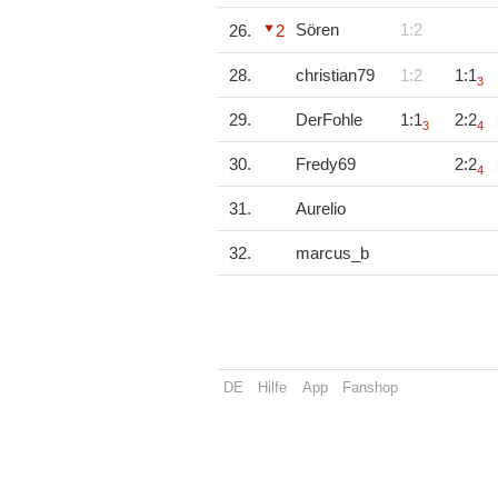
Sören
1:2
26.
2
28.
christian79
1:2
1:1
3
29.
DerFohle
1:1
2:2
3
4
30.
Fredy69
2:2
4
31.
Aurelio
32.
marcus_b
DE
Hilfe
App
Fanshop