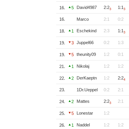
David4987
2:2
1:1
16.
5
3
3
16.
Marco
2:1
0:2
Eschekind
2:3
1:1
18.
1
3
Juppel66
0:2
1:3
19.
3
theunity09
1:2
0:1
19.
5
Nikolaj
1:2
1:2
21.
1
DerKaeptn
1:2
2:2
22.
2
4
23.
1Dr.Ueppel
0:2
2:1
Mattes
2:2
2:1
24.
2
3
Lonestar
1:2
25.
5
Naddel
1:2
1:2
26.
1