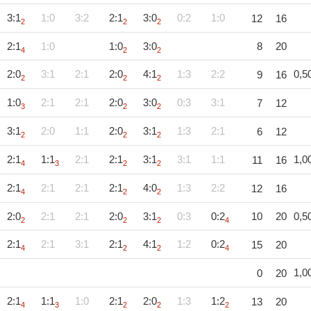
3:1
1:0
3:2
2:1
3:0
0:2
1:0
12
16
2
2
2
2:1
1:0
1:0
3:0
8
20
4
2
2
2:0
3:1
2:1
2:0
4:1
1:3
2:2
0,5
9
16
2
2
2
1:0
2:1
2:1
2:0
3:0
0:3
3:1
7
12
3
2
2
3:1
2:0
1:1
2:0
3:1
1:3
2:1
6
12
2
2
2
2:1
1:1
2:1
2:1
3:1
3:1
1:1
1,0
11
16
4
3
2
2
2:1
2:1
2:1
2:1
4:0
1:3
2:2
12
16
4
2
2
2:0
2:1
2:1
2:0
3:1
0:3
0:2
10
20
0,5
2
2
2
4
2:1
2:1
3:1
2:1
4:1
1:2
0:2
15
20
4
2
2
4
1,0
0
20
2:1
1:1
1:0
2:1
2:0
1:3
1:2
13
20
4
3
2
2
2