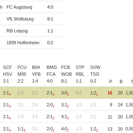
ch
FC Augsburg
4
:
0
VfL Wolfsburg
8
:
1
RB Leipzig
1
:
1
1899 Hoffenheim
0
:
2
SCF
FCU
B04
BMG
FCB
STP
SVW
HSV
M05
VFB
FCA
WOB
RBL
TSG
2
:
1
2
:
2
1
:
4
4
:
0
8
:
1
1
:
1
0
:
2
P
B
2:1
1:0
2:1
2:1
3:0
0:2
1:2
16
20
1,5
4
2
2
2
2:1
2:1
2:0
2:0
3:1
1:2
1:1
8
24
1,5
4
2
2
2:1
1:0
3:1
2:1
4:1
1:3
2:1
1,0
11
20
4
2
2
2:1
1:1
3:1
2:0
4:0
1:3
1:2
0,5
13
20
4
3
2
2
2