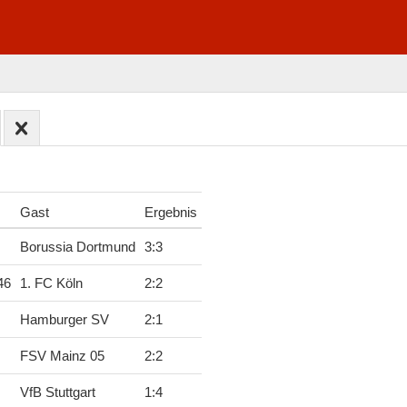
Gast
Ergebnis
Borussia Dortmund
3
:
3
46
1. FC Köln
2
:
2
Hamburger SV
2
:
1
FSV Mainz 05
2
:
2
VfB Stuttgart
1
:
4