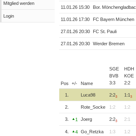
Mitglied werden
11.01.26 15:30
Bor. Mönchengladba
Login
11.01.26 17:30
FC Bayern München
27.01.26 20:30
FC St. Pauli
27.01.26 20:30
Werder Bremen
SGE
HDH
BVB
KOE
3
:
3
2
:
2
Pos
+/-
Name
1.
Luca98
2:2
1:1
3
3
2.
Rote_Socke
1:2
1:2
3.
Joerg
2:2
2:1
1
3
4.
Go_Retzka
1:3
1:2
4