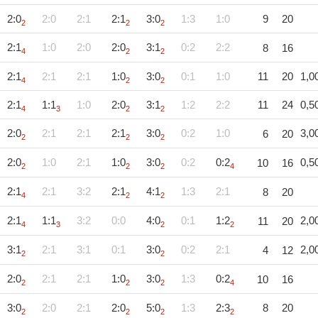
2:0
2:0
2:1
2:1
3:0
1:3
1:0
9
20
2
2
2
2:1
1:0
2:0
2:0
3:1
0:2
2:2
8
16
4
2
2
2:1
2:1
2:1
1:0
3:0
0:1
1:0
11
20
1,0
4
2
2
2:1
1:1
1:0
2:0
3:1
1:2
2:2
11
24
0,5
4
3
2
2
2:0
2:1
2:1
2:1
3:0
0:2
1:0
3,0
6
20
2
2
2
2:0
1:0
2:1
1:0
3:0
0:2
0:2
0,5
10
16
2
2
2
4
2:1
2:1
3:2
2:1
4:1
1:3
2:1
8
20
4
2
2
2:1
1:1
3:2
0:0
4:0
0:1
1:2
2,0
11
20
4
3
2
2
3:1
2:1
3:1
0:1
3:0
0:2
2:1
2,0
4
12
2
2
2:0
2:1
2:1
1:0
3:0
1:3
0:2
10
16
2
2
2
4
3:0
2:0
2:1
2:0
5:0
1:3
2:3
8
20
2
2
2
2