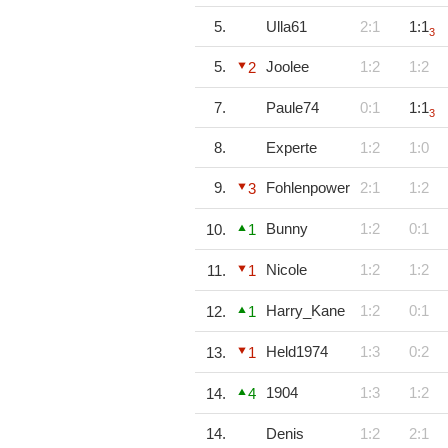
5.
Ulla61
2:1
1:1
3
5.
Joolee
1:2
1:2
2
7.
Paule74
0:1
1:1
3
8.
Experte
1:2
1:0
9.
Fohlenpower
2:1
1:2
3
Bunny
1:2
0:1
10.
1
Nicole
1:2
1:2
11.
1
Harry_Kane
1:2
0:1
12.
1
Held1974
1:3
0:2
13.
1
1904
1:3
1:2
14.
4
14.
Denis
1:2
2:1