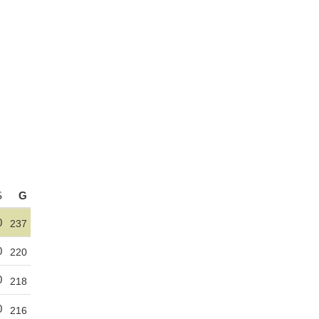
S
G
0
237
0
220
0
218
0
216