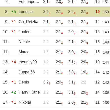
7.
Fohlenpower
2:1
2:0
2:1
2:1
16
151
2
2
3
3
8.
5
Lonestar
3:2
2:1
3:2
2:1
19
150
2
4
4
3
9.
1
Go_Retzka
2:1
2:1
2:1
2:1
14
149
2
4
3
3
10.
1
Joolee
2:2
2:1
2:0
2:1
15
149
4
2
3
11.
Nicole
2:2
2:1
2:1
2:1
16
148
4
3
3
11.
Marco
1:3
2:1
3:0
2:0
16
148
4
2
2
13.
4
theunity09
1:2
2:0
3:1
2:0
10
144
2
2
2
14.
Juppel66
2:2
2:1
3:0
1:0
14
142
4
2
4
15.
1
Denis
3:2
2:0
3:1
2:2
12
140
2
2
2
16.
2
Harry_Kane
1:2
2:1
3:1
2:0
14
139
4
2
2
17.
1
Nikolaj
1:2
2:1
2:0
2:1
11
138
4
2
3