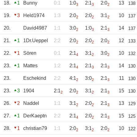
18.
1
Bunny
0:1
1:0
2:1
2:0
13
138
3
3
2
19.
3
Held1974
1:3
2:0
2:0
3:1
10
137
2
2
2
20.
David4987
1:1
3:0
1:0
2:1
14
137
2
3
3
21.
1
1Dr.Ueppel
2:2
2:0
2:0
2:0
12
133
2
2
2
22.
1
Sören
0:1
2:1
3:1
3:0
10
132
4
2
2
23.
1
Mattes
1:2
2:1
2:1
2:1
14
130
4
3
3
23.
Eschekind
2:2
4:1
3:0
2:1
11
130
2
2
3
23.
3
1904
2:1
2:0
3:1
2:1
15
130
2
2
2
3
26.
2
Naddel
1:1
3:1
2:0
2:1
13
129
2
2
3
27.
1
DerKaeptn
2:2
2:1
2:0
2:1
15
125
4
2
3
28.
1
christian79
1:1
2:0
3:1
2:0
10
122
2
2
2