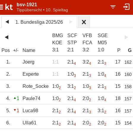
bsv-1921
Tippübersicht • 10. Spieltag
1. Bundesliga 2025/26
BMG
SCF
VFB
SGE
KOE
STP
FCA
M05
3
:
1
2
:
1
3
:
2
1
:
0
Pos
+/-
Name
P
G
1.
Joerg
1:1
2:1
3:2
2:1
17
162
4
4
3
2.
Experte
1:1
1:0
2:1
1:0
16
160
3
3
4
3.
Rote_Socke
1:0
3:1
1:0
2:1
15
158
2
2
3
3
4.
1
Paule74
1:0
2:1
2:0
1:0
18
157
2
4
2
4
5.
1
Luca98
2:1
2:1
2:1
3:1
16
157
2
4
3
2
6.
Ulla61
2:1
2:1
2:0
2:0
15
154
2
4
2
2