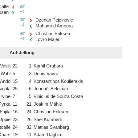
alfe
90'
+1
ssen
90'
Dzenan Pejcinovic
+4
Mohamed Amoura
90'
Christian Eriksen
+4
Lovro Majer
Aufstellung
Vasilj
22
1
Kamil Grabara
 Wahl
5
3
Denis Vavro
 Ando
15
4
Konstantinos Koulierakis
igala
25
6
Jeanuël Belocian
rvine
7
5
Vinicius de Souza Costa
Pyrka
11
21
Joakim Mähle
Fujita
16
24
Christian Eriksen
Oppie
23
26
Saël Kumbedi
calfe
24
32
Mattias Svanberg
 Kaars
19
11
Adam Daghim