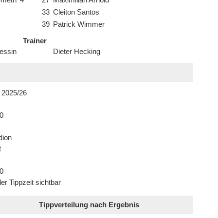
emeth
4
27
Maximilian Arnold
33
Cleiton Santos
39
Patrick Wimmer
Trainer
essin
Dieter Hecking
 2025/26
0
dion
t
0
er Tippzeit sichtbar
Tippverteilung nach Ergebnis