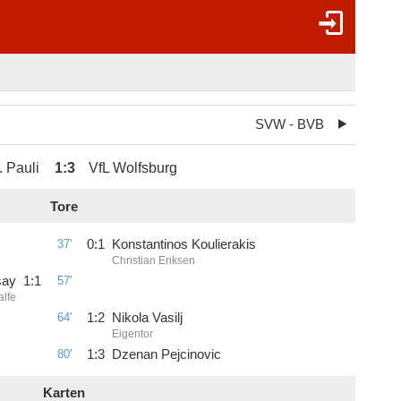
SVW - BVB
. Pauli
1
:
3
VfL Wolfsburg
Tore
37'
0
:
1
Konstantinos Koulierakis
Christian Eriksen
say
1
:
1
57'
alfe
64'
1
:
2
Nikola Vasilj
Eigentor
80'
1
:
3
Dzenan Pejcinovic
Karten