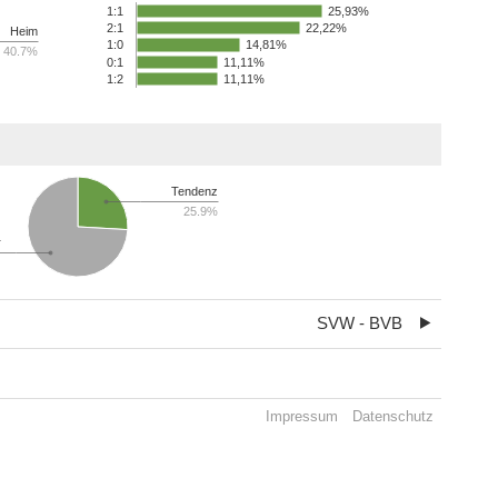
25,93%
1:1
22,22%
2:1
Heim
14,81%
1:0
40.7%
0:1
11,11%
1:2
11,11%
Tendenz
25.9%
r
SVW - BVB
Impressum
Datenschutz