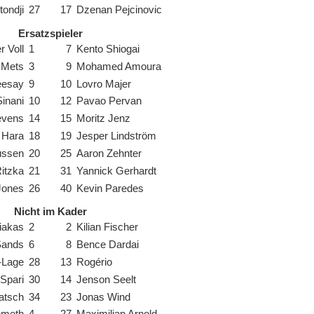
ondji
27
17
Dzenan Pejcinovic
Ersatzspieler
 Voll
1
7
Kento Shiogai
 Mets
3
9
Mohamed Amoura
eesay
9
10
Lovro Majer
inani
10
12
Pavao Pervan
evens
14
15
Moritz Jenz
i Hara
18
19
Jesper Lindström
ussen
20
25
Aaron Zehnter
itzka
21
31
Yannick Gerhardt
Jones
26
40
Kevin Paredes
Nicht im Kader
iakas
2
2
Kilian Fischer
Sands
6
8
Bence Dardai
-Lage
28
13
Rogério
Spari
30
14
Jenson Seelt
atsch
34
23
Jonas Wind