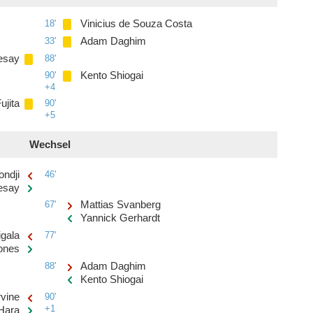
18'
Vinicius de Souza Costa
33'
Adam Daghim
esay
88'
90'
Kento Shiogai
+4
ujita
90'
+5
Wechsel
ndji
46'
esay
67'
Mattias Svanberg
Yannick Gerhardt
gala
77'
ones
88'
Adam Daghim
Kento Shiogai
rvine
90'
+1
 Hara