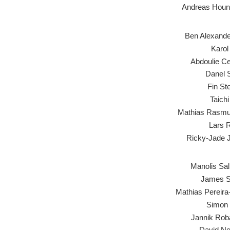
Andreas Hount
Ben Alexander
Karol
Abdoulie C
Danel S
Fin St
Taich
Mathias Rasm
Lars R
Ricky-Jade 
Manolis Sal
James 
Mathias Pereira
Simon 
Jannik Rob