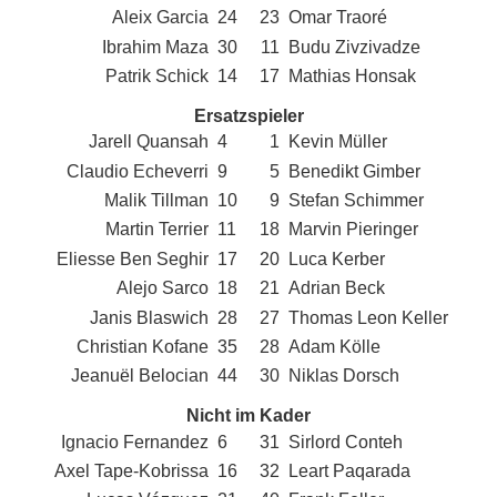
Aleix Garcia
24
23
Omar Traoré
Ibrahim Maza
30
11
Budu Zivzivadze
Patrik Schick
14
17
Mathias Honsak
Ersatzspieler
Jarell Quansah
4
1
Kevin Müller
Claudio Echeverri
9
5
Benedikt Gimber
Malik Tillman
10
9
Stefan Schimmer
Martin Terrier
11
18
Marvin Pieringer
Eliesse Ben Seghir
17
20
Luca Kerber
Alejo Sarco
18
21
Adrian Beck
Janis Blaswich
28
27
Thomas Leon Keller
Christian Kofane
35
28
Adam Kölle
Jeanuël Belocian
44
30
Niklas Dorsch
Nicht im Kader
Ignacio Fernandez
6
31
Sirlord Conteh
Axel Tape-Kobrissa
16
32
Leart Paqarada