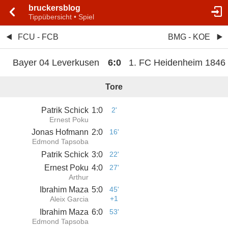
bruckersblog
Tippübersicht • Spiel
FCU - FCB
BMG - KOE
Bayer 04 Leverkusen
6
:
0
1. FC Heidenheim 1846
Tore
Patrik Schick
1
:
0
2'
Ernest Poku
Jonas Hofmann
2
:
0
16'
Edmond Tapsoba
Patrik Schick
3
:
0
22'
Ernest Poku
4
:
0
27'
Arthur
Ibrahim Maza
5
:
0
45'
+1
Aleix Garcia
Ibrahim Maza
6
:
0
53'
Edmond Tapsoba