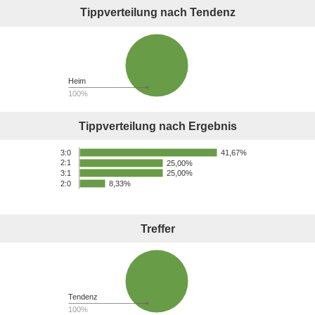
Tippverteilung nach Tendenz
Heim
100%
Tippverteilung nach Ergebnis
3:0
41,67%
2:1
25,00%
25,00%
3:1
8,33%
2:0
Treffer
Tendenz
100%