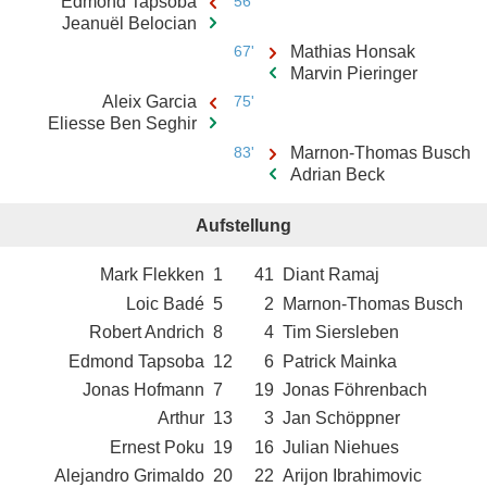
Edmond Tapsoba
56'
Jeanuël Belocian
67'
Mathias Honsak
Marvin Pieringer
Aleix Garcia
75'
Eliesse Ben Seghir
83'
Marnon-Thomas Busch
Adrian Beck
Aufstellung
Mark Flekken
1
41
Diant Ramaj
Loic Badé
5
2
Marnon-Thomas Busch
Robert Andrich
8
4
Tim Siersleben
Edmond Tapsoba
12
6
Patrick Mainka
Jonas Hofmann
7
19
Jonas Föhrenbach
Arthur
13
3
Jan Schöppner
Ernest Poku
19
16
Julian Niehues
Alejandro Grimaldo
20
22
Arijon Ibrahimovic