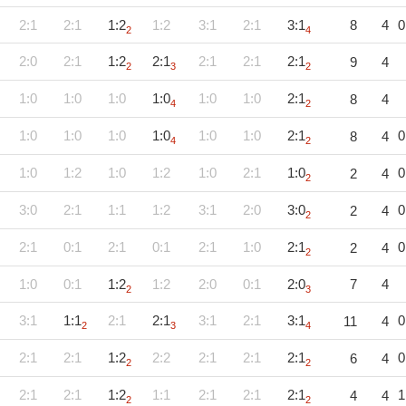
2:1
2:1
1:2
1:2
3:1
2:1
3:1
8
4
0
2
4
2:0
2:1
1:2
2:1
2:1
2:1
2:1
9
4
2
3
2
1:0
1:0
1:0
1:0
1:0
1:0
2:1
8
4
4
2
1:0
1:0
1:0
1:0
1:0
1:0
2:1
0
8
4
4
2
1:0
1:2
1:0
1:2
1:0
2:1
1:0
0
2
4
2
3:0
2:1
1:1
1:2
3:1
2:0
3:0
0
2
4
2
2:1
0:1
2:1
0:1
2:1
1:0
2:1
0
2
4
2
1:0
0:1
1:2
1:2
2:0
0:1
2:0
7
4
2
3
3:1
1:1
2:1
2:1
3:1
2:1
3:1
0
11
4
2
3
4
2:1
2:1
1:2
2:2
2:1
2:1
2:1
0
6
4
2
2
2:1
2:1
1:2
1:1
2:1
2:1
2:1
1
4
4
2
2