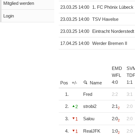
Mitglied werden
23.03.25 14:00
1. FC Phönix Lübeck
Login
23.03.25 14:00
TSV Havelse
23.03.25 14:00
Eintracht Norderstedt
17.04.25 14:00
Werder Bremen II
EMD
SV
WFL
TD
4
:
0
1
:
1
Pos
+/-
Name
1.
Fred
2:2
3:1
2.
strobi2
2:1
2:0
2
2
3.
Salou
2:0
2:0
1
2
4.
RealJFK
1:0
2:0
1
2