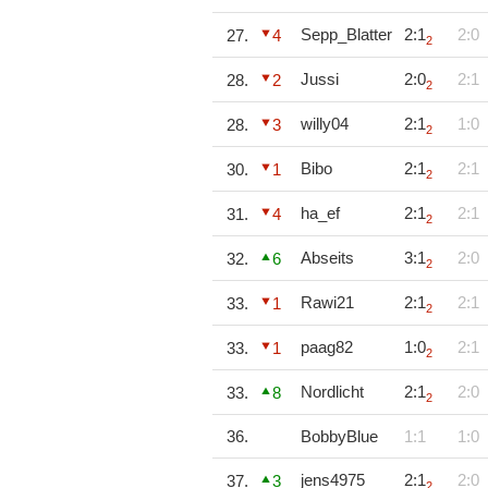
Sepp_Blatter
2:1
2:0
27.
4
2
Jussi
2:0
2:1
28.
2
2
willy04
2:1
1:0
28.
3
2
Bibo
2:1
2:1
30.
1
2
ha_ef
2:1
2:1
31.
4
2
Abseits
3:1
2:0
32.
6
2
Rawi21
2:1
2:1
33.
1
2
paag82
1:0
2:1
33.
1
2
Nordlicht
2:1
2:0
33.
8
2
36.
BobbyBlue
1:1
1:0
jens4975
2:1
2:0
37.
3
2