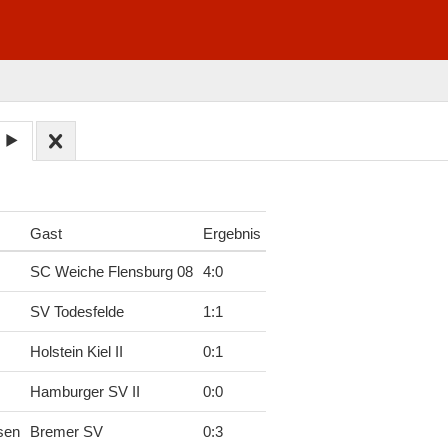
Gast
Ergebnis
SC Weiche Flensburg 08
4
:
0
SV Todesfelde
1
:
1
Holstein Kiel II
0
:
1
Hamburger SV II
0
:
0
sen
Bremer SV
0
:
3