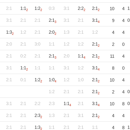
2:1
1:1
1:2
0:3
3:1
2:2
2:1
1
10
4
2
2
2
2
3:1
2:1
2:1
2:1
3:1
2:1
3:1
0
9
4
3
4
1:3
1:2
2:1
2:0
1:3
2:1
1:2
4
4
2
2
2:0
2:1
3:0
1:1
1:2
1:2
2:1
2
0
2
2:1
0:2
2:1
2:1
2:0
1:1
2:1
11
4
3
4
2
3:1
1:1
1:1
1:1
3:1
1:2
3:1
8
0
2
4
2:1
0:1
1:2
1:0
1:2
1:0
2:1
10
4
2
4
2
1:2
2:1
2:1
2:1
0
2
4
2
3:1
2:1
2:2
2:3
1:1
2:1
3:1
0
10
8
4
4
2:1
2:1
2:3
1:3
2:1
3:1
2:1
4
4
2
2
2:1
2:1
1:3
1:1
2:1
2:1
1:1
1
4
8
2