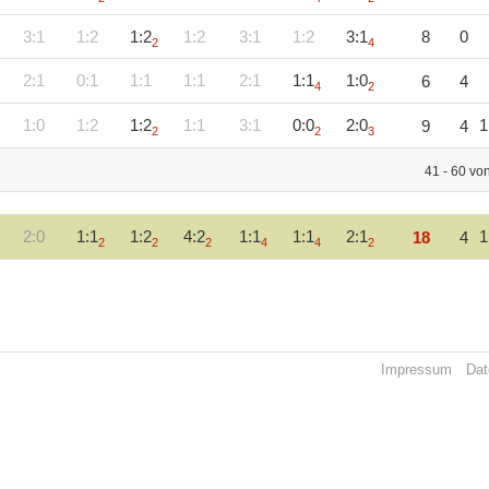
3:1
1:2
1:2
1:2
3:1
1:2
3:1
8
0
2
4
2:1
0:1
1:1
1:1
2:1
1:1
1:0
6
4
4
2
1:0
1:2
1:2
1:1
3:1
0:0
2:0
1
9
4
2
2
3
41 - 60 vo
2:0
1:1
1:2
4:2
1:1
1:1
2:1
1
18
4
2
2
2
4
4
2
Impressum
Dat