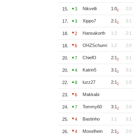
Nikvelli
1:0
2:0
15.
3
2
Xippo7
2:1
3:1
17.
3
2
Hansakorth
1:2
2:1
18.
2
OHZSchumi
1:2
2:0
18.
6
ChiefO
2:1
3:1
20.
7
2
Katrin5
3:1
3:1
20.
4
2
luzz27
2:1
1:0
22.
8
2
Makkabi
23.
6
Tommy60
3:1
2:0
24.
7
2
Bastinho
1:1
3:1
25.
4
Moselhein
2:1
2:0
26.
4
2