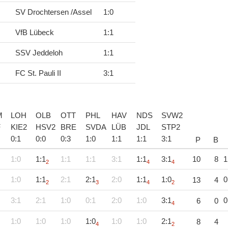
SV Drochtersen /Assel
1
:
0
VfB Lübeck
1
:
1
SSV Jeddeloh
1
:
1
FC St. Pauli II
3
:
1
M
LOH
OLB
OTT
PHL
HAV
NDS
SVW2
F
KIE2
HSV2
BRE
SVDA
LÜB
JDL
STP2
0
:
1
0
:
0
0
:
3
1
:
0
1
:
1
1
:
1
3
:
1
P
B
1:0
1:1
1:1
1:1
3:1
1:1
3:1
10
8
1
2
4
4
1:0
1:1
2:1
2:1
2:0
1:1
1:0
0
13
4
2
3
4
2
3:1
2:1
1:0
0:1
2:0
1:0
3:1
0
6
0
4
1:0
1:0
1:0
1:0
1:0
1:0
2:1
8
4
4
2