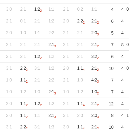
3:0
2:1
1:2
1:1
2:1
0:2
1:1
0
4
4
2
2:1
0:1
2:1
1:2
2:0
2:2
2:1
6
4
2
2
2:0
1:0
1:1
2:2
2:1
2:1
2:0
5
4
3
2:1
2:1
2:1
2:1
2:1
2:1
2:1
0
7
8
3
2
2:1
2:1
1:2
1:2
2:1
2:1
3:2
6
4
2
2
3:1
2:2
3:1
1:2
2:0
1:1
2:1
0
10
4
2
4
2
1:0
1:1
2:1
2:2
2:1
1:0
4:2
7
4
2
3
1:0
1:2
1:0
2:1
1:0
1:2
1:0
7
4
3
2
2:0
1:1
1:2
1:2
2:1
1:1
2:1
12
4
2
2
4
2
2:0
1:1
1:1
2:1
3:1
2:0
2:0
8
4
1
2
3
3
3:1
2:2
3:1
1:3
3:0
1:1
2:1
10
4
2
4
2