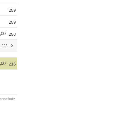
259
259
,00
258
n 223
,00
216
enschutz