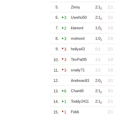
5.
Zinny
2:1
2:1
2
6.
Uwehü50
2:1
3:1
3
2
7.
klanord
1:0
1:0
2
2
8.
melnord
1:0
2:0
3
2
9.
hellya43
0:1
2:1
3
TimPat95
1:2
1:0
10.
3
snaily71
1:2
1:0
11.
3
12.
Andreas83
2:0
3:1
2
Chanti5
2:1
3:1
13.
6
2
Toddy2411
2:1
2:1
14.
1
2
Fiddi
2:1
15.
1