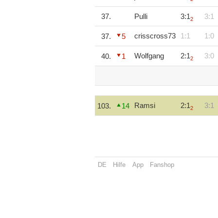
37.
Pulli
3:1
3:1
2
crisscross73
1:1
1:0
37.
5
Wolfgang
2:1
3:0
40.
1
2
Ramsi
2:1
3:1
103.
14
2
DE
Hilfe
App
Fanshop