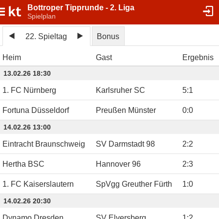
Bottroper Tipprunde - 2. Liga
Spielplan
22. Spieltag
Bonus
Heim
Gast
Ergebnis
13.02.26 18:30
1. FC Nürnberg
Karlsruher SC
5
:
1
Fortuna Düsseldorf
Preußen Münster
0
:
0
14.02.26 13:00
Eintracht Braunschweig
SV Darmstadt 98
2
:
2
Hertha BSC
Hannover 96
2
:
3
1. FC Kaiserslautern
SpVgg Greuther Fürth
1
:
0
14.02.26 20:30
Dynamo Dresden
SV Elversberg
1
:
2