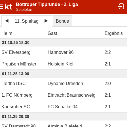
Bottroper Tipprunde - 2. Liga
Spielplan
11. Spieltag
Bonus
Heim
Gast
Ergebnis
31.10.25 18:30
SV Elversberg
Hannover 96
2
:
2
Preußen Münster
Holstein Kiel
2
:
1
01.11.25 13:00
Hertha BSC
Dynamo Dresden
2
:
0
1. FC Nürnberg
Eintracht Braunschweig
2
:
1
Karlsruher SC
FC Schalke 04
2
:
1
01.11.25 20:30
SV Darmstadt 98
Arminia Bielefeld
2
:
2