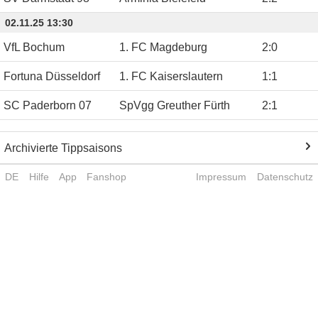
02.11.25 13:30
VfL Bochum
1. FC Magdeburg
2
:
0
Fortuna Düsseldorf
1. FC Kaiserslautern
1
:
1
SC Paderborn 07
SpVgg Greuther Fürth
2
:
1
Archivierte Tippsaisons
DE
Hilfe
App
Fanshop
Impressum
Datenschutz