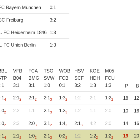
FC Bayern München
0
:
1
SC Freiburg
3
:
2
1. FC Heidenheim 1846
1
:
3
1. FC Union Berlin
1
:
3
RBL
VFB
FCA
TSG
WOB
HSV
KOE
M05
STP
B04
BMG
SVW
FCB
SCF
HDH
FCU
2
:
1
3
:
1
3
:
1
1
:
0
0
:
1
3
:
2
1
:
3
1
:
3
P
B
:1
2:1
2:1
2:1
1:3
1:2
2:1
1:2
18
12
4
2
2
3
2
2
:0
2:2
1:1
2:1
1:2
1:2
1:1
2:0
10
16
2
3
3
:0
2:3
2:0
3:1
1:4
2:1
4:2
2:0
14
16
2
3
2
2
3
:1
2:1
1:0
2:1
0:2
1:2
1:2
1:2
19
20
4
2
2
3
2
2
2