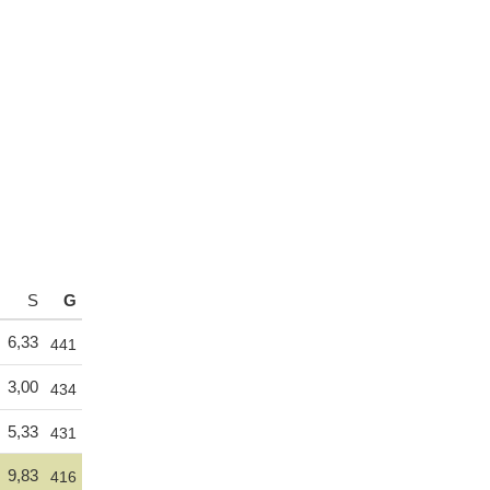
S
G
6,33
441
3,00
434
5,33
431
9,83
416