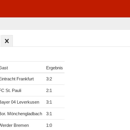
Gast
Ergebnis
Eintracht Frankfurt
3
:
2
FC St. Pauli
2
:
1
Bayer 04 Leverkusen
3
:
1
Bor. Mönchengladbach
3
:
1
Werder Bremen
1
:
0