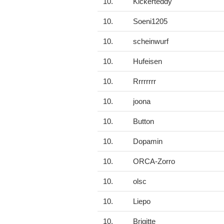
10.
Kickerteddy
10.
Soeni1205
10.
scheinwurf
10.
Hufeisen
10.
Rrrrrrrr
10.
joona
10.
Button
10.
Dopamin
10.
ORCA-Zorro
10.
olsc
10.
Liepo
10.
Brigitte