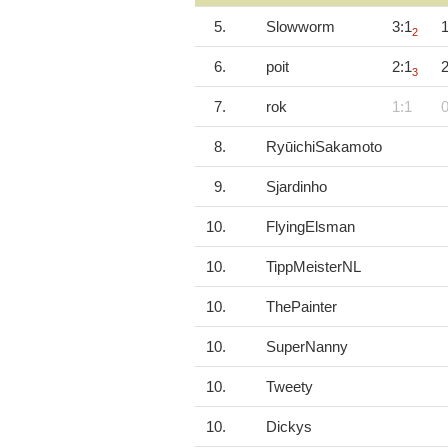
5.
Slowworm
3:1
1
2
6.
poit
2:1
2
3
7.
rok
1:1
0
8.
RyūichiSakamoto
9.
Sjardinho
10.
FlyingElsman
10.
TippMeisterNL
10.
ThePainter
10.
SuperNanny
10.
Tweety
10.
Dickys