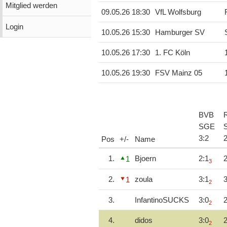
Mitglied werden
09.05.26 18:30
VfL Wolfsburg
Login
10.05.26 15:30
Hamburger SV
10.05.26 17:30
1. FC Köln
10.05.26 19:30
FSV Mainz 05
BVB
SGE
3
:
2
Pos
+/-
Name
1.
Bjoern
2:1
2
1
3
2.
zoula
3:1
3
1
2
3.
InfantinoSUCKS
3:0
2
2
4.
didos
3:0
2
2