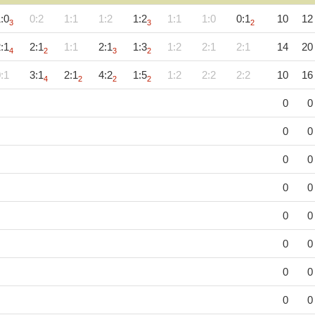
:0
0:2
1:1
1:2
1:2
1:1
1:0
0:1
10
12
3
3
2
:1
2:1
1:1
2:1
1:3
1:2
2:1
2:1
14
20
4
2
3
2
:1
3:1
2:1
4:2
1:5
1:2
2:2
2:2
10
16
4
2
2
2
0
0
0
0
0
0
0
0
0
0
0
0
0
0
0
0