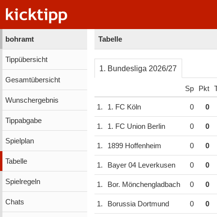
bohramt
Tabelle
Tippübersicht
1. Bundesliga 2026/27
Gesamtübersicht
Sp
Pkt
Wunschergebnis
1.
1. FC Köln
0
0
Tippabgabe
1.
1. FC Union Berlin
0
0
Spielplan
1.
1899 Hoffenheim
0
0
Tabelle
1.
Bayer 04 Leverkusen
0
0
Spielregeln
1.
Bor. Mönchengladbach
0
0
Chats
1.
Borussia Dortmund
0
0