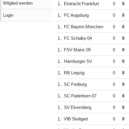
Mitglied werden
1.
Eintracht Frankfurt
0
0
Login
1.
FC Augsburg
0
0
1.
FC Bayern München
0
0
1.
FC Schalke 04
0
0
1.
FSV Mainz 05
0
0
1.
Hamburger SV
0
0
1.
RB Leipzig
0
0
1.
SC Freiburg
0
0
1.
SC Paderborn 07
0
0
1.
SV Elversberg
0
0
1.
VfB Stuttgart
0
0