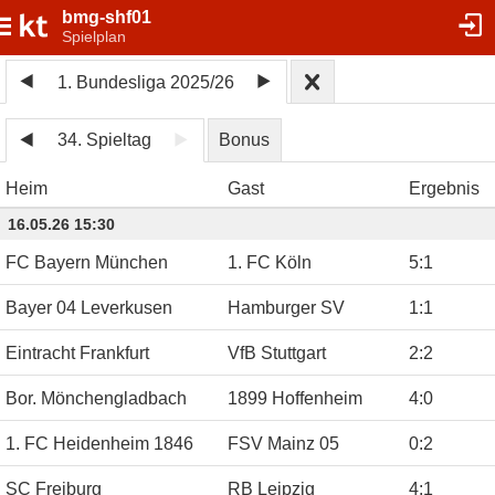
bmg-shf01
Spielplan
1. Bundesliga 2025/26
34. Spieltag
Bonus
Heim
Gast
Ergebnis
16.05.26 15:30
FC Bayern München
1. FC Köln
5
:
1
Bayer 04 Leverkusen
Hamburger SV
1
:
1
Eintracht Frankfurt
VfB Stuttgart
2
:
2
Bor. Mönchengladbach
1899 Hoffenheim
4
:
0
1. FC Heidenheim 1846
FSV Mainz 05
0
:
2
SC Freiburg
RB Leipzig
4
:
1