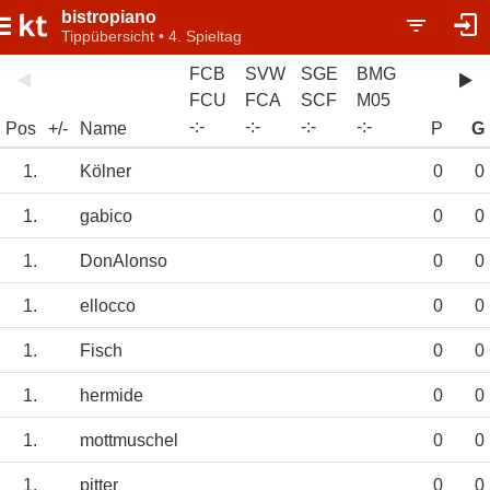
bistropiano
Tippübersicht • 4. Spieltag
FCB
SVW
SGE
BMG
FCU
FCA
SCF
M05
-
:
-
-
:
-
-
:
-
-
:
-
Pos
+/-
Name
P
G
1.
Kölner
0
0
1.
gabico
0
0
1.
DonAlonso
0
0
1.
ellocco
0
0
1.
Fisch
0
0
1.
hermide
0
0
1.
mottmuschel
0
0
1.
pitter
0
0