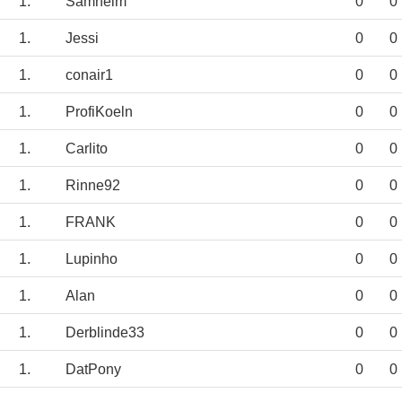
1.
Samheim
0
0
1.
Jessi
0
0
1.
conair1
0
0
1.
ProfiKoeln
0
0
1.
Carlito
0
0
1.
Rinne92
0
0
1.
FRANK
0
0
1.
Lupinho
0
0
1.
Alan
0
0
1.
Derblinde33
0
0
1.
DatPony
0
0