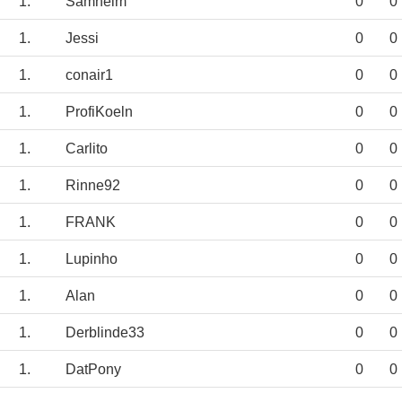
1.
Samheim
0
0
1.
Jessi
0
0
1.
conair1
0
0
1.
ProfiKoeln
0
0
1.
Carlito
0
0
1.
Rinne92
0
0
1.
FRANK
0
0
1.
Lupinho
0
0
1.
Alan
0
0
1.
Derblinde33
0
0
1.
DatPony
0
0