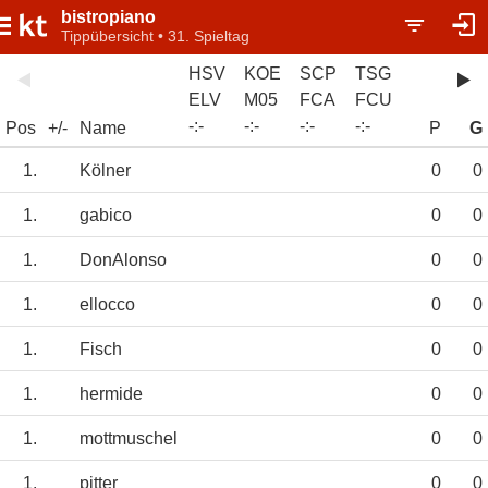
bistropiano
Tippübersicht • 31. Spieltag
HSV
KOE
SCP
TSG
ELV
M05
FCA
FCU
-
:
-
-
:
-
-
:
-
-
:
-
Pos
+/-
Name
P
G
1.
Kölner
0
0
1.
gabico
0
0
1.
DonAlonso
0
0
1.
ellocco
0
0
1.
Fisch
0
0
1.
hermide
0
0
1.
mottmuschel
0
0
1.
pitter
0
0