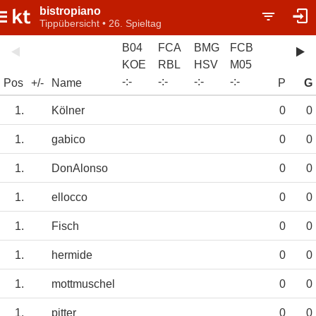
bistropiano
Tippübersicht • 26. Spieltag
B04
FCA
BMG
FCB
KOE
RBL
HSV
M05
-
:
-
-
:
-
-
:
-
-
:
-
Pos
+/-
Name
P
G
1.
Kölner
0
0
1.
gabico
0
0
1.
DonAlonso
0
0
1.
ellocco
0
0
1.
Fisch
0
0
1.
hermide
0
0
1.
mottmuschel
0
0
1.
pitter
0
0