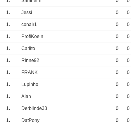
1.
Samheim
0
0
1.
Jessi
0
0
1.
conair1
0
0
1.
ProfiKoeln
0
0
1.
Carlito
0
0
1.
Rinne92
0
0
1.
FRANK
0
0
1.
Lupinho
0
0
1.
Alan
0
0
1.
Derblinde33
0
0
1.
DatPony
0
0