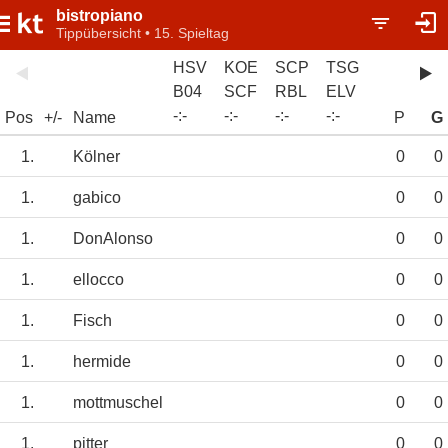
bistropiano
Tippübersicht • 15. Spieltag
HSV
KOE
SCP
TSG
B04
SCF
RBL
ELV
-
:
-
-
:
-
-
:
-
-
:
-
Pos
+/-
Name
P
G
1.
Kölner
0
0
1.
gabico
0
0
1.
DonAlonso
0
0
1.
ellocco
0
0
1.
Fisch
0
0
1.
hermide
0
0
1.
mottmuschel
0
0
1.
pitter
0
0