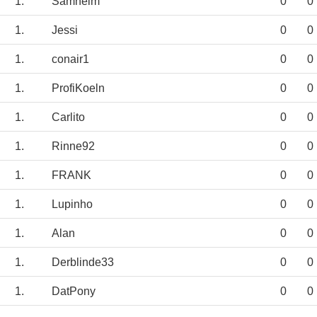
1.
Samheim
0
0
1.
Jessi
0
0
1.
conair1
0
0
1.
ProfiKoeln
0
0
1.
Carlito
0
0
1.
Rinne92
0
0
1.
FRANK
0
0
1.
Lupinho
0
0
1.
Alan
0
0
1.
Derblinde33
0
0
1.
DatPony
0
0