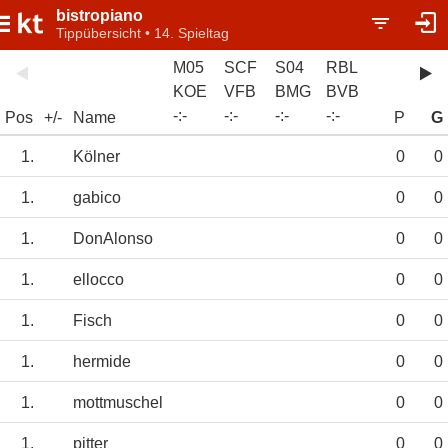
bistropiano
Tippübersicht • 14. Spieltag
M05
SCF
S04
RBL
KOE
VFB
BMG
BVB
-
:
-
-
:
-
-
:
-
-
:
-
Pos
+/-
Name
P
G
1.
Kölner
0
0
1.
gabico
0
0
1.
DonAlonso
0
0
1.
ellocco
0
0
1.
Fisch
0
0
1.
hermide
0
0
1.
mottmuschel
0
0
1.
pitter
0
0