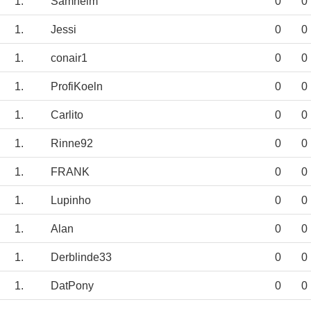
1.
Samheim
0
0
1.
Jessi
0
0
1.
conair1
0
0
1.
ProfiKoeln
0
0
1.
Carlito
0
0
1.
Rinne92
0
0
1.
FRANK
0
0
1.
Lupinho
0
0
1.
Alan
0
0
1.
Derblinde33
0
0
1.
DatPony
0
0