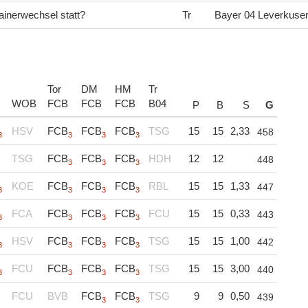
rainerwechsel statt?
Tr
Bayer 04 Leverkuse
Tor
DM
HM
Tr
WOB
FCB
FCB
FCB
B04
P
B
S
G
HSV
FCB
FCB
FCB
TSG
15
15
2,33
458
3
3
3
3
TSG
FCB
FCB
FCB
HDH
12
12
448
3
3
3
KOE
FCB
FCB
FCB
RBL
15
15
1,33
447
3
3
3
3
FCA
FCB
FCB
FCB
FCU
15
15
0,33
443
3
3
3
3
HSV
FCB
FCB
FCB
TSG
15
15
1,00
442
3
3
3
3
FCU
FCB
FCB
FCB
TSG
15
15
3,00
440
3
3
3
3
FCU
BVB
FCB
FCB
TSG
9
9
0,50
439
3
3