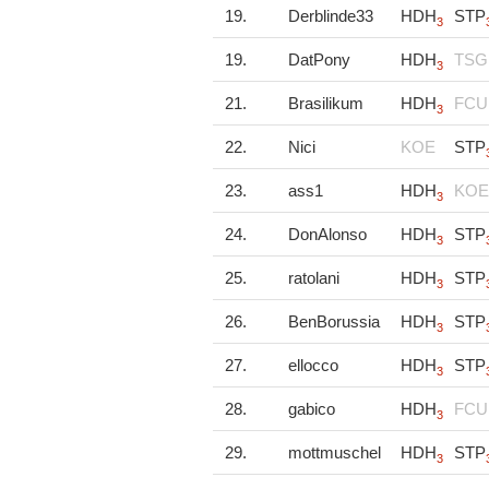
19.
Derblinde33
HDH
STP
3
19.
DatPony
HDH
TSG
3
21.
Brasilikum
HDH
FCU
3
22.
Nici
KOE
STP
23.
ass1
HDH
KOE
3
24.
DonAlonso
HDH
STP
3
25.
ratolani
HDH
STP
3
26.
BenBorussia
HDH
STP
3
27.
ellocco
HDH
STP
3
28.
gabico
HDH
FCU
3
29.
mottmuschel
HDH
STP
3