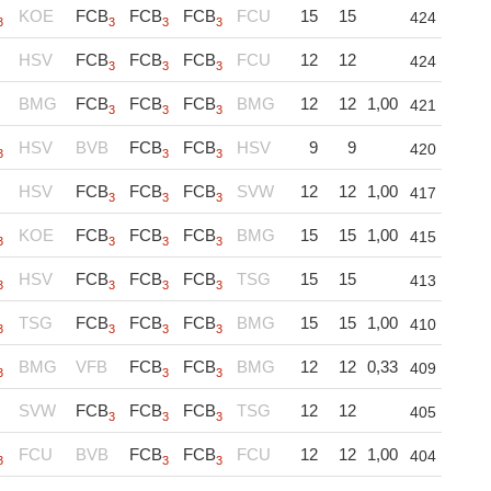
KOE
FCB
FCB
FCB
FCU
15
15
424
3
3
3
3
HSV
FCB
FCB
FCB
FCU
12
12
424
3
3
3
BMG
FCB
FCB
FCB
BMG
12
12
1,00
421
3
3
3
HSV
BVB
FCB
FCB
HSV
9
9
420
3
3
3
HSV
FCB
FCB
FCB
SVW
12
12
1,00
417
3
3
3
KOE
FCB
FCB
FCB
BMG
15
15
1,00
415
3
3
3
3
HSV
FCB
FCB
FCB
TSG
15
15
413
3
3
3
3
TSG
FCB
FCB
FCB
BMG
15
15
1,00
410
3
3
3
3
BMG
VFB
FCB
FCB
BMG
12
12
0,33
409
3
3
3
SVW
FCB
FCB
FCB
TSG
12
12
405
3
3
3
FCU
BVB
FCB
FCB
FCU
12
12
1,00
404
3
3
3