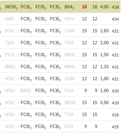
WOB
FCB
FCB
FCB
B04
18
18
4,00
438
3
3
3
3
3
3
M05
FCB
FCB
FCB
HSV
12
12
434
3
3
3
HSV
FCB
FCB
FCB
SVW
15
15
2,83
431
3
3
3
3
TSG
FCB
FCB
FCB
TSG
12
12
2,00
431
3
3
3
FCU
FCB
FCB
FCB
BMG
15
15
1,50
431
3
3
3
3
BMG
FCB
FCB
FCB
BMG
12
12
1,33
431
3
3
3
HSV
FCB
FCB
FCB
SVW
12
12
1,00
431
3
3
3
HSV
BMG
FCB
FCB
FCA
9
9
1,00
430
3
3
3
HSV
FCB
FCB
FCB
WOB
15
15
0,50
428
3
3
3
3
HSV
FCB
FCB
FCB
TSG
15
15
426
3
3
3
3
HSV
FCB
FCB
FCB
FCA
9
9
425
3
3
3