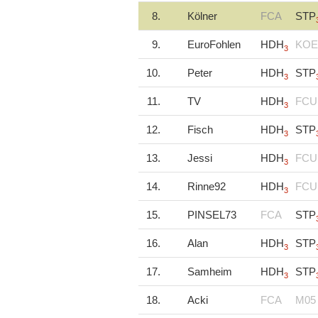
8.
Kölner
FCA
STP
9.
EuroFohlen
HDH
KOE
3
10.
Peter
HDH
STP
3
11.
TV
HDH
FCU
3
12.
Fisch
HDH
STP
3
13.
Jessi
HDH
FCU
3
14.
Rinne92
HDH
FCU
3
15.
PINSEL73
FCA
STP
16.
Alan
HDH
STP
3
17.
Samheim
HDH
STP
3
18.
Acki
FCA
M05