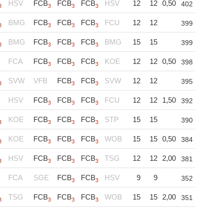
HSV
FCB
FCB
FCB
HSV
12
12
0,50
402
3
3
3
3
BMG
FCB
FCB
FCB
FCU
12
12
399
3
3
3
3
BMG
FCB
FCB
FCB
BMG
15
15
399
3
3
3
3
FCA
FCB
FCB
FCB
KOE
12
12
0,50
398
3
3
3
SVW
VFB
FCB
FCB
SVW
12
12
395
3
3
3
HSV
FCB
FCB
FCB
FCU
12
12
1,50
392
3
3
3
KOE
FCB
FCB
FCB
STP
15
15
390
3
3
3
3
KOE
FCB
FCB
FCB
WOB
15
15
0,50
384
3
3
3
3
HSV
FCB
FCB
FCB
TSG
12
12
2,00
381
3
3
3
3
FCA
SGE
FCB
FCB
HSV
9
9
352
3
3
TSG
FCB
FCB
FCB
WOB
15
15
2,00
351
3
3
3
3