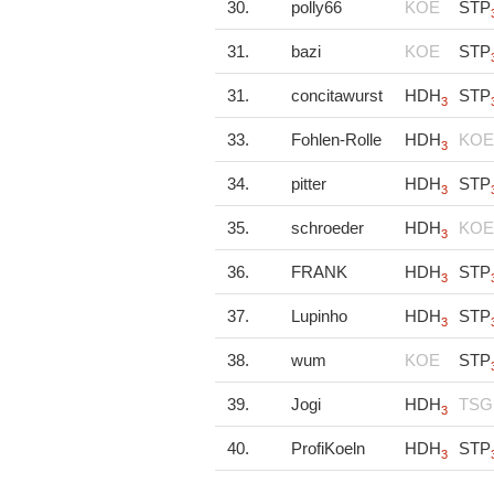
30.
polly66
KOE
STP
31.
bazi
KOE
STP
31.
concitawurst
HDH
STP
3
33.
Fohlen-Rolle
HDH
KOE
3
34.
pitter
HDH
STP
3
35.
schroeder
HDH
KOE
3
36.
FRANK
HDH
STP
3
37.
Lupinho
HDH
STP
3
38.
wum
KOE
STP
39.
Jogi
HDH
TSG
3
40.
ProfiKoeln
HDH
STP
3