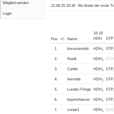
Mitglied werden
22.08.25 20:30
Wo findet der erste T
Login
16-18
HDH
STP
Pos
+/-
Name
1.
borussentobi
HDH
STP
3
2.
Noelli
HDH
FCU
3
3.
Carlito
HDH
STP
3
4.
hermide
HDH
STP
3
5.
Lunatic-Fringe
HDH
STP
3
6.
bayernhasser
HDH
STP
3
7.
conair1
HDH
KOE
3