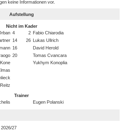
egen keine Informationen vor.
Aufstellung
Nicht im Kader
 Orban
4
2
Fabio Chiarodia
rtner
14
26
Lukas Ullrich
rmann
16
David Herold
raogo
20
Tomas Cvancara
 Kone
Yukhym Konoplia
 Elmas
lieck
Reitz
Trainer
helis
Eugen Polanski
 2026/27