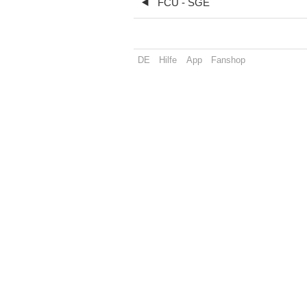
FCU - SGE
DE
Hilfe
App
Fanshop