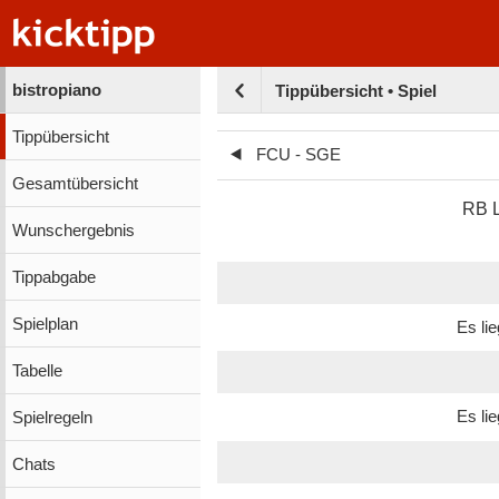
bistropiano
Tippübersicht • Spiel
Tippübersicht
FCU - SGE
Gesamtübersicht
RB L
Wunschergebnis
Tippabgabe
Spielplan
Es li
Tabelle
Es li
Spielregeln
Chats