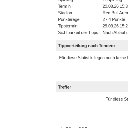
Termin
29.08.26 15:3
Stadion
Red Bull Aren
Punkteregel
2 - 4 Punkte
Tipptermin
29.08.26 15:2
Sichtbarkeit der Tipps
Nach Ablauf d
Tippverteilung nach Tendenz
Für diese Statistik liegen noch keine
Treffer
Für diese St