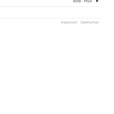
BVB - HSV
Impressum
Datenschutz