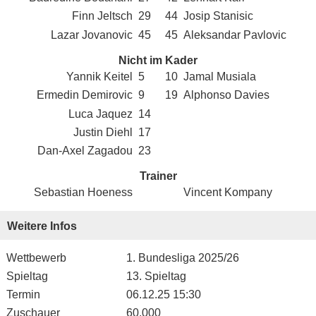
Finn Jeltsch
29
44
Josip Stanisic
Lazar Jovanovic
45
45
Aleksandar Pavlovic
Nicht im Kader
Yannik Keitel
5
10
Jamal Musiala
Ermedin Demirovic
9
19
Alphonso Davies
Luca Jaquez
14
Justin Diehl
17
Dan-Axel Zagadou
23
Trainer
Sebastian Hoeness
Vincent Kompany
Weitere Infos
Wettbewerb
1. Bundesliga 2025/26
Spieltag
13. Spieltag
Termin
06.12.25 15:30
Zuschauer
60.000