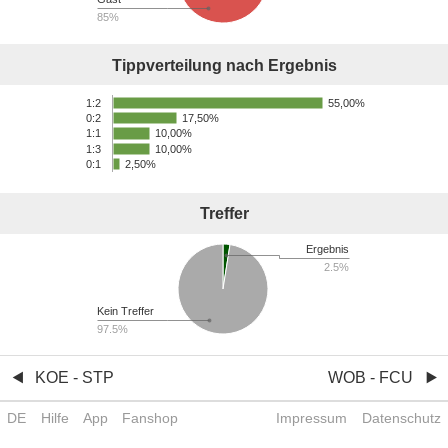
85%
Tippverteilung nach Ergebnis
55,00%
1:2
17,50%
0:2
10,00%
1:1
1:3
10,00%
0:1
2,50%
Treffer
Ergebnis
2.5%
Kein Treffer
97.5%
KOE - STP
WOB - FCU
DE
Hilfe
App
Fanshop
Impressum
Datenschutz