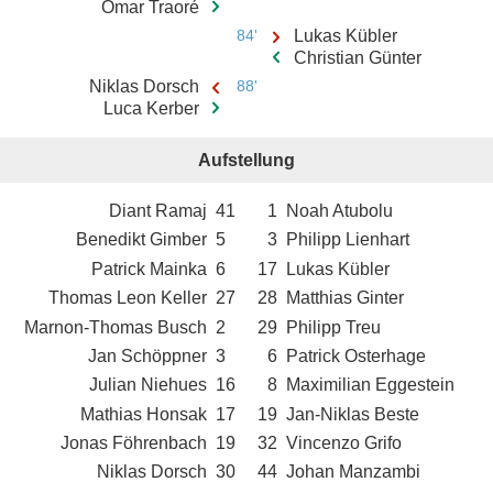
Omar Traoré
84'
Lukas Kübler
Christian Günter
Niklas Dorsch
88'
Luca Kerber
Aufstellung
Diant Ramaj
41
1
Noah Atubolu
Benedikt Gimber
5
3
Philipp Lienhart
Patrick Mainka
6
17
Lukas Kübler
Thomas Leon Keller
27
28
Matthias Ginter
Marnon-Thomas Busch
2
29
Philipp Treu
Jan Schöppner
3
6
Patrick Osterhage
Julian Niehues
16
8
Maximilian Eggestein
Mathias Honsak
17
19
Jan-Niklas Beste
Jonas Föhrenbach
19
32
Vincenzo Grifo
Niklas Dorsch
30
44
Johan Manzambi