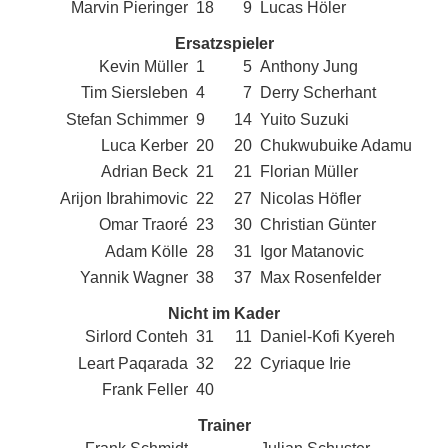
Marvin Pieringer
18
9
Lucas Höler
Ersatzspieler
Kevin Müller
1
5
Anthony Jung
Tim Siersleben
4
7
Derry Scherhant
Stefan Schimmer
9
14
Yuito Suzuki
Luca Kerber
20
20
Chukwubuike Adamu
Adrian Beck
21
21
Florian Müller
Arijon Ibrahimovic
22
27
Nicolas Höfler
Omar Traoré
23
30
Christian Günter
Adam Kölle
28
31
Igor Matanovic
Yannik Wagner
38
37
Max Rosenfelder
Nicht im Kader
Sirlord Conteh
31
11
Daniel-Kofi Kyereh
Leart Paqarada
32
22
Cyriaque Irie
Frank Feller
40
Trainer