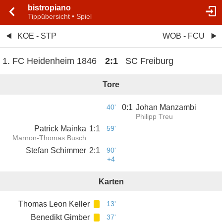
bistropiano
Tippübersicht • Spiel
KOE - STP
WOB - FCU
1. FC Heidenheim 1846
2
:
1
SC Freiburg
Tore
40'
0
:
1
Johan Manzambi
Philipp Treu
Patrick Mainka
1
:
1
59'
Marnon-Thomas Busch
Stefan Schimmer
2
:
1
90'
+4
Karten
Thomas Leon Keller
13'
Benedikt Gimber
37'