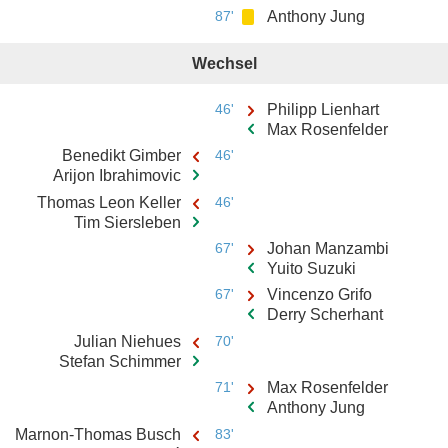
87'
Anthony Jung
Wechsel
46'
Philipp Lienhart
Max Rosenfelder
Benedikt Gimber
46'
Arijon Ibrahimovic
Thomas Leon Keller
46'
Tim Siersleben
67'
Johan Manzambi
Yuito Suzuki
67'
Vincenzo Grifo
Derry Scherhant
Julian Niehues
70'
Stefan Schimmer
71'
Max Rosenfelder
Anthony Jung
Marnon-Thomas Busch
83'