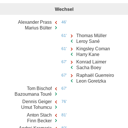
Wechsel
Alexander Prass
46'
Marius Bülter
61'
Thomas Müller
Leroy Sané
61'
Kingsley Coman
Harry Kane
67'
Konrad Laimer
Sacha Boey
67'
Raphaël Guerreiro
Leon Goretzka
Tom Bischof
67'
Bazoumana Touré
Dennis Geiger
76'
Umut Tohumcu
Anton Stach
81'
Finn Becker