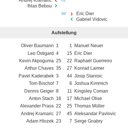
Andrej Kramaric
82'
Ihlas Bebou
86'
Eric Dier
Gabriel Vidovic
Aufstellung
Oliver Baumann
1
1
Manuel Neuer
Leo Östigard
4
15
Eric Dier
Kevin Akpoguma
25
22
Raphaël Guerreiro
Arthur Chaves
35
27
Konrad Laimer
Pavel Kaderabek
3
44
Josip Stanisic
Tom Bischof
7
6
Joshua Kimmich
Dennis Geiger
8
11
Kingsley Coman
Anton Stach
16
17
Michael Olise
Alexander Prass
22
25
Thomas Müller
Andrej Kramaric
27
45
Aleksandar Pavlovic
Adam Hlozek
23
7
Serge Gnabry