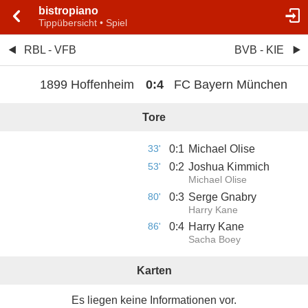
bistropiano
Tippübersicht • Spiel
RBL - VFB
BVB - KIE
1899 Hoffenheim
0
:
4
FC Bayern München
Tore
33'
0
:
1
Michael Olise
53'
0
:
2
Joshua Kimmich
Michael Olise
80'
0
:
3
Serge Gnabry
Harry Kane
86'
0
:
4
Harry Kane
Sacha Boey
Karten
Es liegen keine Informationen vor.