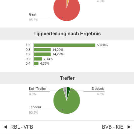
4.8%
Gast
95.2%
Tippverteilung nach Ergebnis
50,00%
1:3
14,29%
0:3
14,29%
1:2
0:2
7,14%
0:4
4,76%
Treffer
Kein Treffer
Ergebnis
4.8%
4.8%
Tendenz
90.5%
RBL - VFB
BVB - KIE