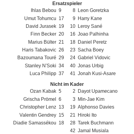
Ersatzspieler
Ihlas Bebou
9
8
Leon Goretzka
Umut Tohumcu
17
9
Harry Kane
David Jurasek
19
10
Leroy Sané
Finn Becker
20
16
Joao Palhinha
Marius Bülter
21
18
Daniel Peretz
Haris Tabakovic
26
23
Sacha Boey
Bazoumana Touré
29
24
Gabriel Vidovic
Stanley N'Soki
34
40
Jonas Urbig
Luca Philipp
37
41
Jonah Kusi-Asare
Nicht im Kader
Ozan Kabak
5
2
Dayot Upamecano
Grischa Prömel
6
3
Min-Jae Kim
Christopher Lenz
13
19
Alphonso Davies
Valentin Gendrey
15
21
Hiroki Ito
Diadie Samassékou
18
28
Tarek Buchmann
42
Jamal Musiala