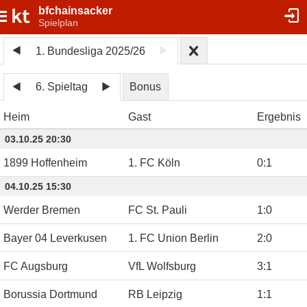
bfchainsacker
Spielplan
1. Bundesliga 2025/26
6. Spieltag
Bonus
Heim
Gast
Ergebnis
03.10.25 20:30
1899 Hoffenheim
1. FC Köln
0
:
1
04.10.25 15:30
Werder Bremen
FC St. Pauli
1
:
0
Bayer 04 Leverkusen
1. FC Union Berlin
2
:
0
FC Augsburg
VfL Wolfsburg
3
:
1
Borussia Dortmund
RB Leipzig
1
:
1